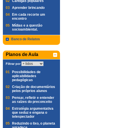
02
Cantigas populares
03
Aprender brincando
04
Em cada recorte um
encontro
05
Mídias e a questão
socioambiental.
Banco de Relatos
Planos de Aula
Filtrar por
01
Possibilidades de
aplicabilidades
pedagógicas
02
Criação de documentários
pelos próprios alunos
03
Pensar, refletir e entender
as raízes do preconceito
04
Estratégia argumentativa
que seduz e engana o
telespectador
05
Reduzindo o lixo, o planeta
agradece