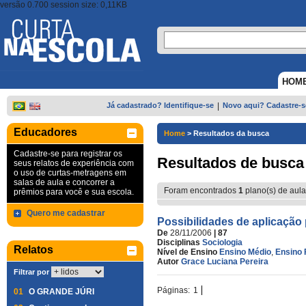
versão 0.700 session size: 0,11KB
HOM
Já cadastrado? Identifique-se
|
Novo aqui? Cadastre-s
Educadores
Home
>
Resultados da busca
Cadastre-se para registrar os
Resultados de busca
seus relatos de experiência com
o uso de curtas-metragens em
salas de aula e concorrer a
Foram encontrados
1
plano(s) de aula
prêmios para você e sua escola.
Quero me cadastrar
Possibilidades de aplicação
De
28/11/2006
| 87
Disciplinas
Sociologia
Relatos
Nível de Ensino
Ensino Médio
,
Ensino 
Autor
Grace Luciana Pereira
Filtrar por
Páginas:
1
01
O GRANDE JÚRI