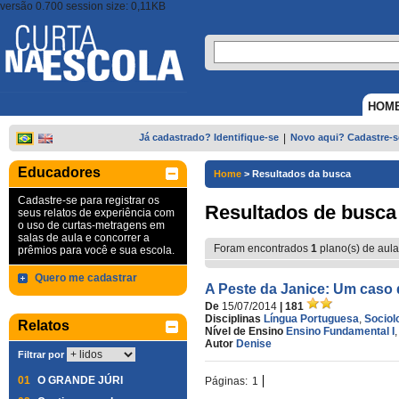
versão 0.700 session size: 0,11KB
HOM
Já cadastrado? Identifique-se
|
Novo aqui? Cadastre-s
Educadores
Home
>
Resultados da busca
Cadastre-se para registrar os
Resultados de busca
seus relatos de experiência com
o uso de curtas-metragens em
salas de aula e concorrer a
Foram encontrados
1
plano(s) de aula
prêmios para você e sua escola.
Quero me cadastrar
A Peste da Janice: Um caso 
De
15/07/2014
| 181
Disciplinas
Língua Portuguesa
,
Sociol
Relatos
Nível de Ensino
Ensino Fundamental I
Autor
Denise
Filtrar por
01
O GRANDE JÚRI
Páginas:
1