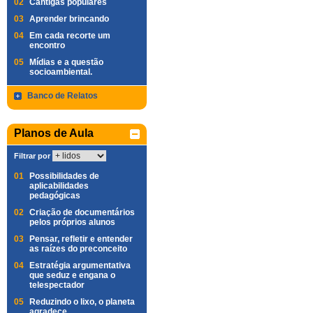
02
Cantigas populares
03
Aprender brincando
04
Em cada recorte um
encontro
05
Mídias e a questão
socioambiental.
Banco de Relatos
Planos de Aula
Filtrar por
01
Possibilidades de
aplicabilidades
pedagógicas
02
Criação de documentários
pelos próprios alunos
03
Pensar, refletir e entender
as raízes do preconceito
04
Estratégia argumentativa
que seduz e engana o
telespectador
05
Reduzindo o lixo, o planeta
agradece