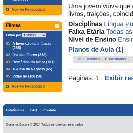
Uma jovem viúva que c
Acervo Pedagógico
livros, traições, coinc
Disciplinas
Língua Po
Filmes
Faixa Etária
Todas as
Filtrar por
Nível de Ensino
Ensi
01
A Invenção da Infância
(285)
Planos de Aula (1)
02
Ilha das Flores (238)
Veja Detalhes
|
Comentários
|
03
Remédios do Amor (101)
04
A Alma do Negócio (65)
05
Vidas no Lixo (58)
Páginas:
1
Exibir r
Acervo Pedagógico
Estatísticas
|
FAQ
|
Contato
Curta na Escola © 2014 Todos os direitos reservados.