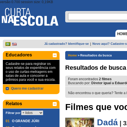
versão 0.700 session size: 0,19KB
HOM
Já cadastrado? Identifique-se
|
Novo aqui? Cadastre-s
Educadores
Home
>
Resultados da busca
Cadastre-se para registrar os
Resultados de busca
seus relatos de experiência com
o uso de curtas-metragens em
salas de aula e concorrer a
Foram encontrados
2
filmes
prêmios para você e sua escola.
Buscando por:
Diretor igual a Eduar
Quero me cadastrar
Não encontrou o que queria? Tente a 
Relatos
Filmes que voc
Filtrar por
Dadá
01
O GRANDE JÚRI
| 