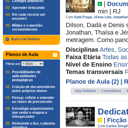
02
Cantigas populares
|
Docume
03
Aprender brincando
min
|
RJ
04
Em cada recorte um
Com
Gutti Fraga
,
Jésus Lino
,
Jonatha
encontro
Dilson, Dadá e Denis s
05
Mídias e a questão
socioambiental.
Jonathan, Thaísa e Jés
metragem. Como pano d
Banco de Relatos
Disciplinas
Artes
,
Soc
Planos de Aula
Faixa Etária
Todas as
Nível de Ensino
Ensi
Filtrar por
Temas transversais
P
01
Possibilidades de
aplicabilidades
pedagógicas
Planos de Aula (2)
| 
02
Criação de documentários
pelos próprios alunos
Veja Detalhes
|
Comentários
|
03
Pensar, refletir e entender
as raízes do preconceito
04
Estratégia argumentativa
Dedicat
que seduz e engana o
telespectador
|
Ficção
05
Reduzindo o lixo, o planeta
Com
Carlos Gregó
agradece