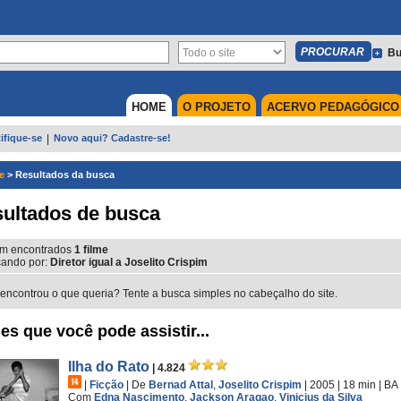
Bu
HOME
O PROJETO
ACERVO PEDAGÓGICO
ifique-se
|
Novo aqui? Cadastre-se!
e
>
Resultados da busca
ultados de busca
m encontrados
1
filme
ando por:
Diretor igual a Joselito Crispim
encontrou o que queria? Tente a busca simples no cabeçalho do site.
es que você pode assistir...
Ilha do Rato
| 4.824
|
Ficção
|
De
Bernad Attal
,
Joselito Crispim
| 2005
| 18 min
|
BA
Com
Edna Nascimento
,
Jackson Aragao
,
Vinicius da Silva