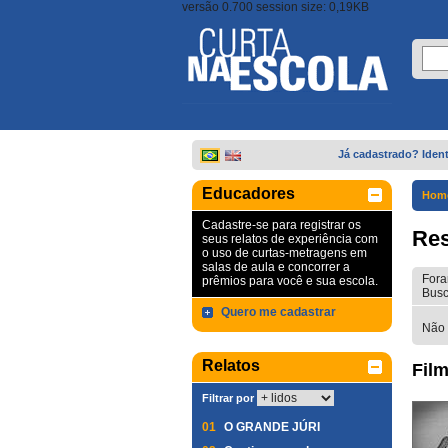
versão 0.700 session size: 0,19KB
Já cadastrado? Ident
Educadores
Hom
Cadastre-se para registrar os
Res
seus relatos de experiência com
o uso de curtas-metragens em
salas de aula e concorrer a
Fora
prêmios para você e sua escola.
Busc
Quero me cadastrar
Não 
Relatos
Film
Filtrar por
01
O GRANDE JÚRI