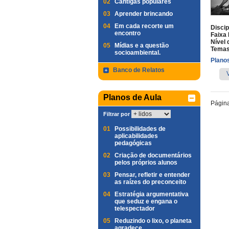
02
Cantigas populares
03
Aprender brincando
04
Em cada recorte um
Discip
encontro
Faixa 
Nível 
05
Mídias e a questão
Temas
socioambiental.
Planos
Banco de Relatos
Planos de Aula
Págin
Filtrar por
01
Possibilidades de
aplicabilidades
pedagógicas
02
Criação de documentários
pelos próprios alunos
03
Pensar, refletir e entender
as raízes do preconceito
04
Estratégia argumentativa
que seduz e engana o
telespectador
05
Reduzindo o lixo, o planeta
agradece