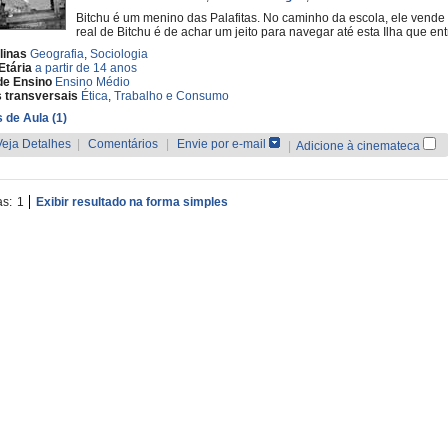
Bitchu é um menino das Palafitas. No caminho da escola, ele vende 
real de Bitchu é de achar um jeito para navegar até esta Ilha que e
linas
Geografia
,
Sociologia
Etária
a partir de 14 anos
de Ensino
Ensino Médio
 transversais
Ética
,
Trabalho e Consumo
 de Aula (1)
Veja Detalhes
|
Comentários
|
Envie por e-mail
|
Adicione à cinemateca
as:
1
Exibir resultado na forma simples