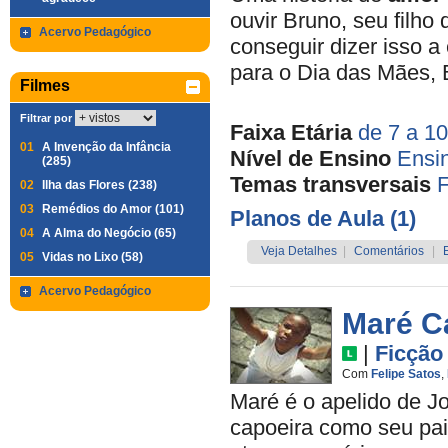
ouvir Bruno, seu filho
Acervo Pedagógico
conseguir dizer isso 
para o Dia das Mães, B
Filmes
Filtrar por
Faixa Etária
de 7 a 1
01
A Invenção da Infância
Nível de Ensino
Ensi
(285)
Temas transversais
F
02
Ilha das Flores (238)
03
Remédios do Amor (101)
Planos de Aula (1)
04
A Alma do Negócio (65)
Veja Detalhes
|
Comentários
|
05
Vidas no Lixo (58)
Acervo Pedagógico
Maré C
|
Ficção
Com
Felipe Satos
,
Maré é o apelido de J
capoeira como seu pai