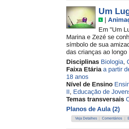
Um Lu
|
Anima
Em "Um Lu
Marina e Zezé se conh
símbolo de sua amizad
das crianças ao longo
Disciplinas
Biologia
,
Faixa Etária
a partir 
18 anos
Nível de Ensino
Ensi
II
,
Educação de Jovens
Temas transversais
Planos de Aula (2)
Veja Detalhes
|
Comentários
|