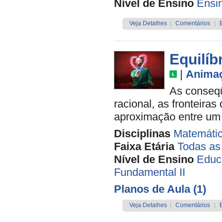
Nível de Ensino
Ensi
Veja Detalhes
|
Comentários
|
Equilíb
|
Anima
As conseqü
racional, as fronteira
aproximação entre um
Disciplinas
Matemáti
Faixa Etária
Todas as
Nível de Ensino
Educa
Fundamental II
Planos de Aula (1)
Veja Detalhes
|
Comentários
|