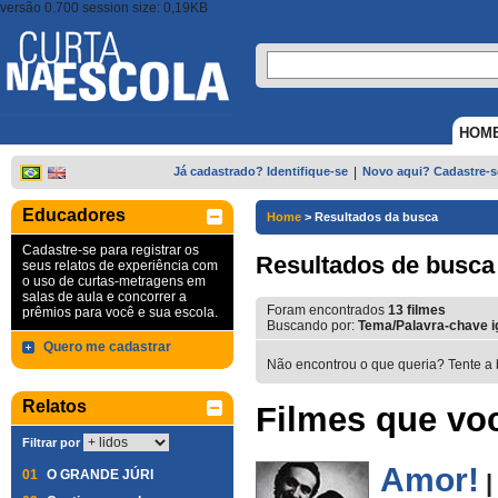
versão 0.700 session size: 0,19KB
HOM
Já cadastrado? Identifique-se
|
Novo aqui? Cadastre-s
Educadores
Home
>
Resultados da busca
Cadastre-se para registrar os
Resultados de busca
seus relatos de experiência com
o uso de curtas-metragens em
salas de aula e concorrer a
Foram encontrados
13
filmes
prêmios para você e sua escola.
Buscando por:
Tema/Palavra-chave i
Quero me cadastrar
Não encontrou o que queria? Tente a 
Relatos
Filmes que voc
Filtrar por
Amor!
01
O GRANDE JÚRI
|