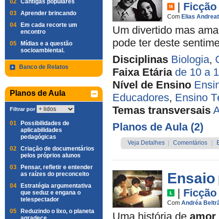
02
Cantigas populares
|
Ficção
03
Aprender brincando
Com
Elias Andrea
04
Em cada recorte um
Um divertido mas amar
encontro
pode ter deste sentim
05
Mídias e a questão
socioambiental.
Disciplinas
Biologia
,
Banco de Relatos
Faixa Etária
de 10 a 
Nível de Ensino
Ensi
Planos de Aula
Educadores
,
Ensino T
Temas transversais
A
Filtrar por
01
Possibilidades de
Planos de Aula (2)
aplicabilidades
pedagógicas
Veja Detalhes
|
Comentários
|
02
Criação de documentários
pelos próprios alunos
03
Pensar, refletir e entender
Ensaio
as raízes do preconceito
04
Estratégia argumentativa
|
Ficção
que seduz e engana o
telespectador
Com
Andréa Beltr
05
Reduzindo o lixo, o planeta
Uma história de
amor
agradece