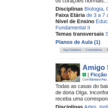
os corações normais...
Disciplinas
Biologia
,
Faixa Etária
de 3 a 7
Nível de Ensino
Educa
Fundamental II
Temas transversais
Planos de Aula (1)
Veja Detalhes
|
Comentários
|
Amigo 
|
Ficção
Com
Bárbara Paz
,
Todas as casas do bai
de dona Olga. Inconfor
receba uma correspon
Disciplinas
Artes
,
Ing