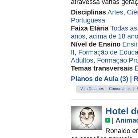
atravessa várias gera
Disciplinas
Artes
,
Ciê
Portuguesa
Faixa Etária
Todas as
anos
,
acima de 18 an
Nível de Ensino
Ensi
II
,
Formação de Educa
Adultos
,
Formaçao P
Temas transversais
É
Planos de Aula (3)
| 
Veja Detalhes
|
Comentários
|
Hotel d
|
Anima
Ronaldo er