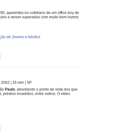
 90, aparentes no cotidiano de um office boy de
culos a serem superados com muito bom humor,
ão de Jovens e Adultos
| 2002
| 16 min
|
SP
São
Paulo
, abordando o ponto de vista dos que
 prédios invadidos, entre outros. O vídeo