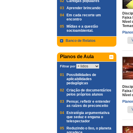
02
Cantigas populares
03
Aprender brincando
Discip
04
Em cada recorte um
Faixa 
encontro
Nível 
Temas
05
Mídias e a questão
socioambiental.
Planos
Banco de Relatos
Planos de Aula
Filtrar por
01
Possibilidades de
aplicabilidades
pedagógicas
Discip
02
Criação de documentários
Faixa 
pelos próprios alunos
Nível 
03
Pensar, refletir e entender
Planos
as raízes do preconceito
04
Estratégia argumentativa
que seduz e engana o
telespectador
05
Reduzindo o lixo, o planeta
agradece