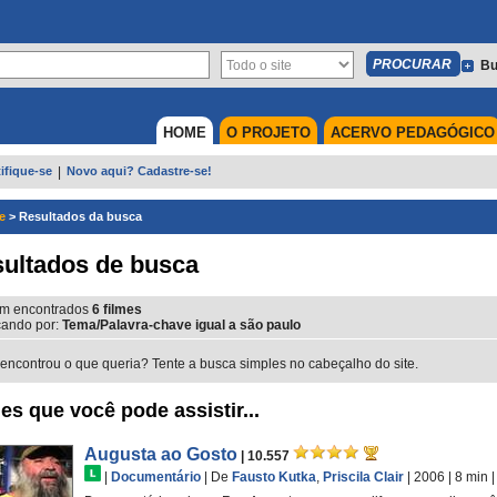
Bu
HOME
O PROJETO
ACERVO PEDAGÓGICO
ifique-se
|
Novo aqui? Cadastre-se!
e
>
Resultados da busca
ultados de busca
m encontrados
6
filmes
ando por:
Tema/Palavra-chave igual a são paulo
encontrou o que queria? Tente a busca simples no cabeçalho do site.
es que você pode assistir...
Augusta ao Gosto
| 10.557
|
Documentário
|
De
Fausto Kutka
,
Priscila Clair
| 2006
| 8 min