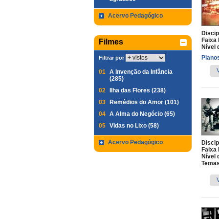
Acervo Pedagógico
Discip
Faixa 
Filmes
Nível 
Planos
Filtrar por
01
A Invenção da Infância
(285)
02
Ilha das Flores (238)
03
Remédios do Amor (101)
04
A Alma do Negócio (65)
05
Vidas no Lixo (58)
Acervo Pedagógico
Discip
Faixa 
Nível 
Temas