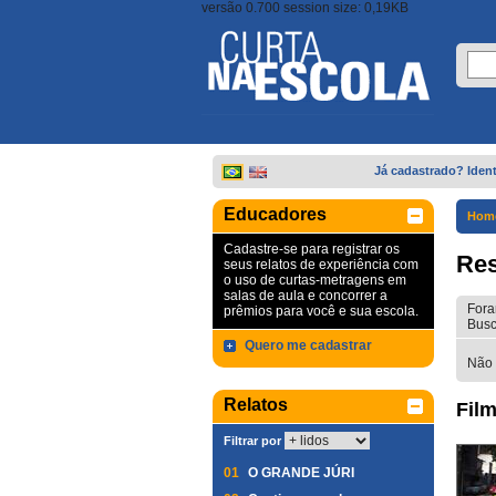
versão 0.700 session size: 0,19KB
Já cadastrado? Ident
Educadores
Hom
Cadastre-se para registrar os
Res
seus relatos de experiência com
o uso de curtas-metragens em
salas de aula e concorrer a
Fora
prêmios para você e sua escola.
Busc
Quero me cadastrar
Não 
Relatos
Film
Filtrar por
01
O GRANDE JÚRI