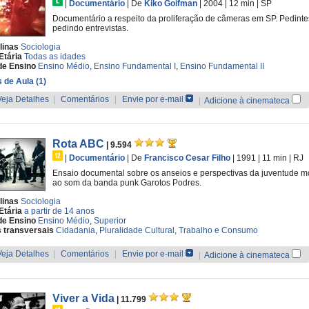
|
Documentário
|
De
Kiko Goifman
| 2004
| 12 min
|
SP
Documentário a respeito da proliferação de câmeras em SP. Pedinte
pedindo entrevistas.
linas
Sociologia
Etária
Todas as idades
de Ensino
Ensino Médio
,
Ensino Fundamental I
,
Ensino Fundamental II
 de Aula (1)
Veja Detalhes
|
Comentários
|
Envie por e-mail
|
Adicione à cinemateca
Rota ABC
| 9.594
|
Documentário
|
De
Francisco Cesar Filho
| 1991
| 11 min
|
RJ
Ensaio documental sobre os anseios e perspectivas da juventude mo
ao som da banda punk Garotos Podres.
linas
Sociologia
Etária
a partir de 14 anos
de Ensino
Ensino Médio
,
Superior
 transversais
Cidadania
,
Pluralidade Cultural
,
Trabalho e Consumo
Veja Detalhes
|
Comentários
|
Envie por e-mail
|
Adicione à cinemateca
Viver a Vida
| 11.799