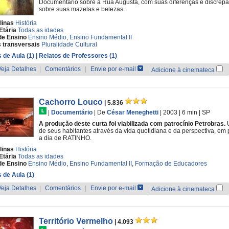
Documentário sobre a Rua Augusta, com suas diferenças e discrepân
sobre suas mazelas e belezas.
linas
História
Etária
Todas as idades
de Ensino
Ensino Médio
,
Ensino Fundamental II
 transversais
Pluralidade Cultural
 de Aula (1)
| Relatos de Professores (1)
Veja Detalhes
|
Comentários
|
Envie por e-mail
|
Adicione à cinemateca
Cachorro Louco
| 5.836
|
Documentário
|
De
César Meneghetti
| 2003
| 6 min
|
SP
A produção deste curta foi viabilizada com patrocínio Petrobras.
U
de seus habitantes através da vida quotidiana e da perspectiva, em
a dia de RATINHO.
linas
História
Etária
Todas as idades
de Ensino
Ensino Médio
,
Ensino Fundamental II
,
Formação de Educadores
 de Aula (1)
Veja Detalhes
|
Comentários
|
Envie por e-mail
|
Adicione à cinemateca
Território Vermelho
| 4.093