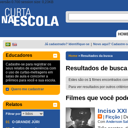
versão 0.700 session size: 0,23KB
HOM
Já cadastrado? Identifique-se
|
Novo aqui? Cadastre-s
Educadores
Home
>
Resultados da busca
Cadastre-se para registrar os
Resultados de busca
seus relatos de experiência com
o uso de curtas-metragens em
salas de aula e concorrer a
Estes são os
1
filmes encontrados co
prêmios para você e sua escola.
Para ver resultados por outros critério
Quero me cadastrar
Filmes que você pode 
Relatos
Inciso XXI
Filtrar por
|
Ficção
|
D
Com
Anderson Sa
01
O GRANDE JÚRI