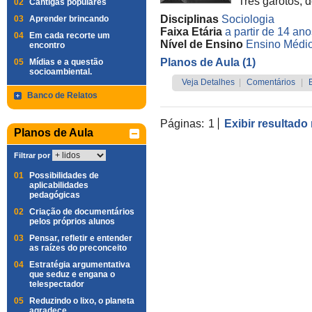
Três garotos, d
02
Cantigas populares
Disciplinas
Sociologia
03
Aprender brincando
Faixa Etária
a partir de 14 an
04
Em cada recorte um
Nível de Ensino
Ensino Médi
encontro
Planos de Aula (1)
05
Mídias e a questão
socioambiental.
Veja Detalhes
|
Comentários
|
Banco de Relatos
Páginas:
1
Exibir resultado
Planos de Aula
Filtrar por
01
Possibilidades de
aplicabilidades
pedagógicas
02
Criação de documentários
pelos próprios alunos
03
Pensar, refletir e entender
as raízes do preconceito
04
Estratégia argumentativa
que seduz e engana o
telespectador
05
Reduzindo o lixo, o planeta
agradece