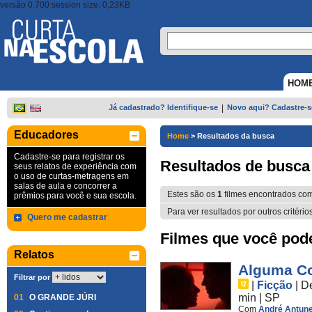
versão 0.700 session size: 0,23KB
HOM
Já cadastrado? Identifique-se
|
Novo aqui? Cadastre-s
Educadores
Home
>
Resultados da busca
Cadastre-se para registrar os
Resultados de busca
seus relatos de experiência com
o uso de curtas-metragens em
salas de aula e concorrer a
Estes são os
1
filmes encontrados co
prêmios para você e sua escola.
Para ver resultados por outros critério
Quero me cadastrar
Filmes que você pode 
Relatos
Alguma Co
Filtrar por
|
Ficção
|
D
min
|
SP
01
O GRANDE JÚRI
Com
André Antun