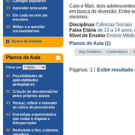
02
Cantigas populares
Caio e Mari, dois adolescente
03
Aprender brincando
em busca de diversão. Entre s
04
Em cada recorte um
mesmos.
encontro
Disciplinas
Ciências Sociais
05
Mídias e a questão
Faixa Etária
de 10 a 14 anos
,
socioambiental.
Nível de Ensino
Ensino Médi
Banco de Relatos
Planos de Aula (1)
Veja Detalhes
|
Comentários
|
Planos de Aula
Filtrar por
Páginas:
1
Exibir resultado
01
Possibilidades de
aplicabilidades
pedagógicas
02
Criação de documentários
pelos próprios alunos
03
Pensar, refletir e entender
as raízes do preconceito
04
Estratégia argumentativa
que seduz e engana o
telespectador
05
Reduzindo o lixo, o planeta
agradece