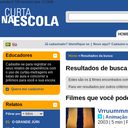
versão 0.700 session size: 0,23KB
HOM
Já cadastrado? Identifique-se
|
Novo aqui? Cadastre-s
Educadores
Home
>
Resultados da busca
Cadastre-se para registrar os
Resultados de busca
seus relatos de experiência com
o uso de curtas-metragens em
salas de aula e concorrer a
Estes são os
1
filmes encontrados co
prêmios para você e sua escola.
Para ver resultados por outros critério
Quero me cadastrar
Filmes que você pode 
Relatos
Vrruummm
Filtrar por
|
Animação
2003
| 5 min
|
01
O GRANDE JÚRI