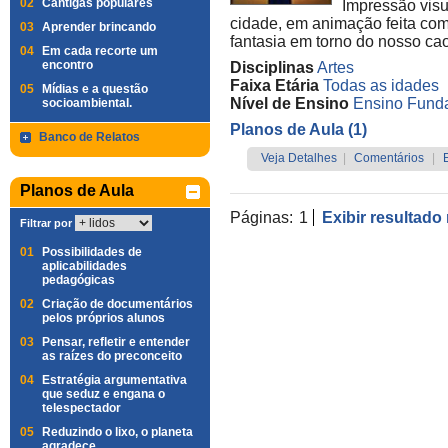
02
Cantigas populares
Impressão visu
cidade, em animação feita com
03
Aprender brincando
fantasia em torno do nosso cao
04
Em cada recorte um
encontro
Disciplinas
Artes
Faixa Etária
Todas as idades
05
Mídias e a questão
Nível de Ensino
Ensino Funda
socioambiental.
Planos de Aula (1)
Banco de Relatos
Veja Detalhes
|
Comentários
|
Planos de Aula
Páginas:
1
Exibir resultado
Filtrar por
01
Possibilidades de
aplicabilidades
pedagógicas
02
Criação de documentários
pelos próprios alunos
03
Pensar, refletir e entender
as raízes do preconceito
04
Estratégia argumentativa
que seduz e engana o
telespectador
05
Reduzindo o lixo, o planeta
agradece