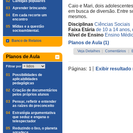
02
Cantigas populares
Caio e Mari, dois adolescente
03
Aprender brincando
em busca de diversão. Entre s
04
Em cada recorte um
mesmos.
encontro
Disciplinas
Ciências Sociais
05
Mídias e a questão
Faixa Etária
de 10 a 14 anos
,
socioambiental.
Nível de Ensino
Ensino Médi
Banco de Relatos
Planos de Aula (1)
Veja Detalhes
|
Comentários
|
Planos de Aula
Filtrar por
Páginas:
1
Exibir resultado
01
Possibilidades de
aplicabilidades
pedagógicas
02
Criação de documentários
pelos próprios alunos
03
Pensar, refletir e entender
as raízes do preconceito
04
Estratégia argumentativa
que seduz e engana o
telespectador
05
Reduzindo o lixo, o planeta
agradece