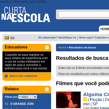
versão 0.700 session size: 0,23KB
HOM
Já cadastrado? Identifique-se
|
Novo aqui? Cadastre-s
Educadores
Home
>
Resultados da busca
Cadastre-se para registrar os
Resultados de busca
seus relatos de experiência com
o uso de curtas-metragens em
salas de aula e concorrer a
Estes são os
1
filmes encontrados co
prêmios para você e sua escola.
Para ver resultados por outros critério
Quero me cadastrar
Filmes que você pode 
Relatos
Alguma Co
Filtrar por
|
Ficção
|
D
min
|
SP
01
O GRANDE JÚRI
Com
André Antun