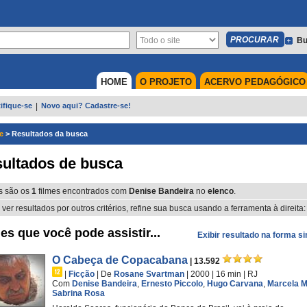
Bu
HOME
O PROJETO
ACERVO PEDAGÓGICO
ifique-se
|
Novo aqui? Cadastre-se!
e
>
Resultados da busca
ultados de busca
s são os
1
filmes encontrados com
Denise Bandeira
no
elenco
.
 ver resultados por outros critérios, refine sua busca usando a ferramenta à direita:
es que você pode assistir...
Exibir resultado na forma s
O Cabeça de Copacabana
| 13.592
|
Ficção
|
De
Rosane Svartman
| 2000
| 16 min
|
RJ
Com
Denise Bandeira
,
Ernesto Piccolo
,
Hugo Carvana
,
Marcela 
Sabrina Rosa