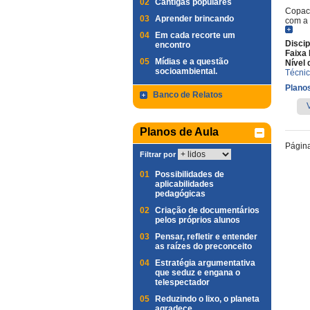
02
Cantigas populares
Copaca
03
Aprender brincando
com a 
04
Em cada recorte um
Discip
encontro
Faixa 
05
Mídias e a questão
Nível 
socioambiental.
Técni
Planos
Banco de Relatos
Planos de Aula
Págin
Filtrar por
01
Possibilidades de
aplicabilidades
pedagógicas
02
Criação de documentários
pelos próprios alunos
03
Pensar, refletir e entender
as raízes do preconceito
04
Estratégia argumentativa
que seduz e engana o
telespectador
05
Reduzindo o lixo, o planeta
agradece