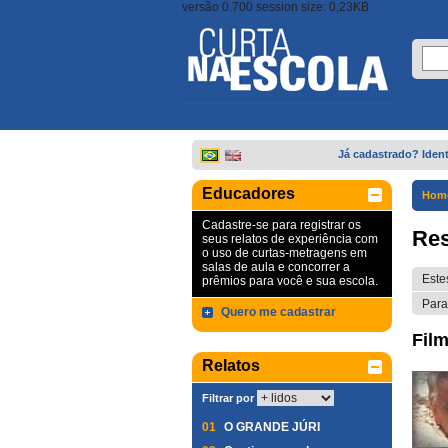
versão 0.700 session size: 0,23KB
Já cadastrado? Ident
Educadores
Hom
Cadastre-se para registrar os
Res
seus relatos de experiência com
o uso de curtas-metragens em
salas de aula e concorrer a
Este
prêmios para você e sua escola.
Para
Quero me cadastrar
Film
Relatos
Filtrar por
01
O GRANDE JÚRI