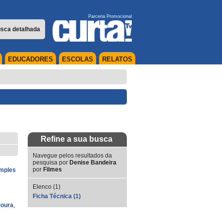
Parceria Promocional
sca detalhada
EDUCADORES
ESCOLAS
RELATOS
Refine a sua busca
Navegue pelos resultados da
pesquisa por
Denise Bandeira
por
Filmes
imples
Elenco (1)
Ficha Técnica (1)
Moura
,