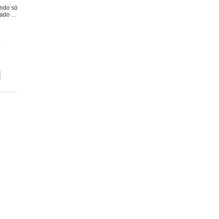
ando só
do ...
o