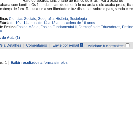
Haroldo Soares, funcionário do Banco do Brasil, vai à praia de
bana com família. Os filhos brincam de enterrá-lo na areia e ele acaba preso, fic
cabeça de fora. Recusa-se a ser libertado e faz discursos sobre o país, sendo cerca
linas
Ciências Sociais
,
Geografia
,
História
,
Sociologia
Etária
de 10 a 14 anos
,
de 14 a 18 anos
,
acima de 18 anos
de Ensino
Ensino Médio
,
Ensino Fundamental II
,
Formação de Educadores
,
Ensin
co
 de Aula (1)
Veja Detalhes
|
Comentários
|
Envie por e-mail
|
Adicione à cinemateca
as:
1
Exibir resultado na forma simples