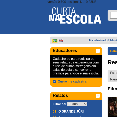
versão 0.700 session size: 0,23KB
Já cadastrado? Ident
Educadores
Hom
Cadastre-se para registrar os
Res
seus relatos de experiência com
o uso de curtas-metragens em
salas de aula e concorrer a
Este
prêmios para você e sua escola.
Para
Quero me cadastrar
Film
Relatos
Filtrar por
01
O GRANDE JÚRI