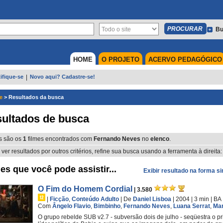
Bu
HOME
O PROJETO
ACERVO PEDAGÓGICO
ifique-se
|
Novo aqui? Cadastre-se!
e
>
Resultados da busca
ultados de busca
s são os
1
filmes encontrados com
Fernando Neves
no
elenco
.
 ver resultados por outros critérios, refine sua busca usando a ferramenta à direita:
es que você pode assistir...
Exibir resultado na forma s
O Fim do Homem Cordial
| 3.580
|
Ficção
,
Conteúdo Adulto
|
De
Daniel Lisboa
| 2004
| 3 min
|
BA
Com
Ângelo Flavio
,
Bimbinho
,
Fernando Neves
,
Luana Serrat
,
Ma
O grupo rebelde SUB v2.7 - subversão dois de julho - seqüestra o pr