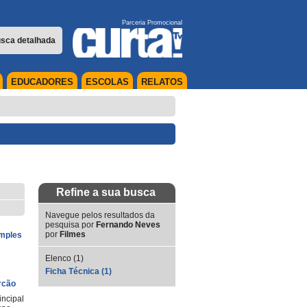
Parceria Promocional
sca detalhada
EDUCADORES
ESCOLAS
RELATOS
Refine a sua busca
Navegue pelos resultados da
pesquisa por
Fernando Neves
por
Filmes
imples
Elenco (1)
Ficha Técnica (1)
rcão
incipal