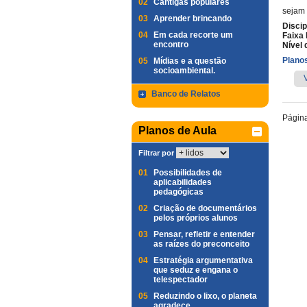
02
Cantigas populares
sejam 
03
Aprender brincando
Discip
04
Em cada recorte um
Faixa 
encontro
Nível 
Planos
05
Mídias e a questão
socioambiental.
Banco de Relatos
Págin
Planos de Aula
Filtrar por
01
Possibilidades de
aplicabilidades
pedagógicas
02
Criação de documentários
pelos próprios alunos
03
Pensar, refletir e entender
as raízes do preconceito
04
Estratégia argumentativa
que seduz e engana o
telespectador
05
Reduzindo o lixo, o planeta
agradece