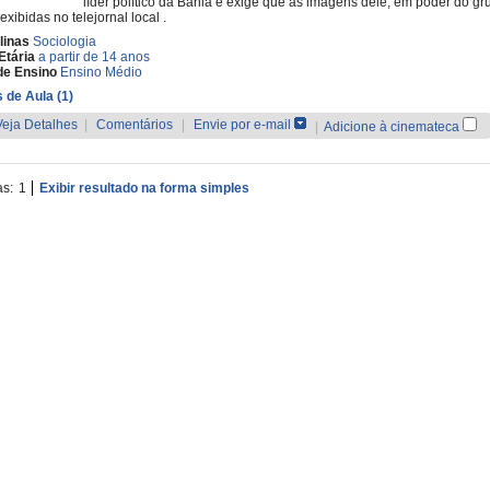
líder político da Bahia e exige que as imagens dele, em poder do gr
exibidas no telejornal local .
linas
Sociologia
Etária
a partir de 14 anos
de Ensino
Ensino Médio
 de Aula (1)
Veja Detalhes
|
Comentários
|
Envie por e-mail
|
Adicione à cinemateca
as:
1
Exibir resultado na forma simples