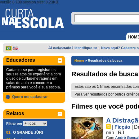
versão 0.700 session size: 0,23KB
HOM
Já cadastrado? Identifique-se
|
Novo aqui? Cadastre-s
Educadores
Home
>
Resultados da busca
Cadastre-se para registrar os
Resultados de busca
seus relatos de experiência com
o uso de curtas-metragens em
salas de aula e concorrer a
Estes são os
1
filmes encontrados co
prêmios para você e sua escola.
Para ver resultados por outros critério
Quero me cadastrar
Filmes que você pode 
Relatos
A Distraçã
Filtrar por
|
Ficção
|
D
min
|
RJ
01
O GRANDE JÚRI
Com
André Gonça