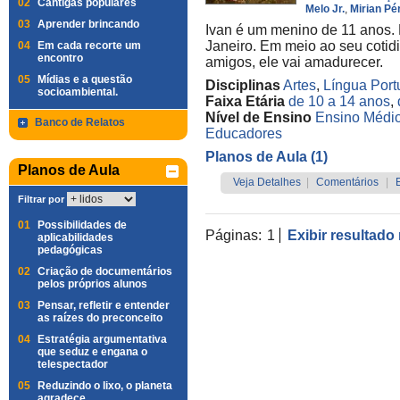
02
Cantigas populares
Melo Jr.
,
Mirian Pé
03
Aprender brincando
Ivan é um menino de 11 anos. 
Janeiro. Em meio ao seu cotid
04
Em cada recorte um
encontro
amigos, ele vai amadurecer.
05
Mídias e a questão
Disciplinas
Artes
,
Língua Por
socioambiental.
Faixa Etária
de 10 a 14 anos
,
Nível de Ensino
Ensino Médi
Banco de Relatos
Educadores
Planos de Aula (1)
Planos de Aula
Veja Detalhes
|
Comentários
|
Filtrar por
01
Possibilidades de
Páginas:
1
Exibir resultado
aplicabilidades
pedagógicas
02
Criação de documentários
pelos próprios alunos
03
Pensar, refletir e entender
as raízes do preconceito
04
Estratégia argumentativa
que seduz e engana o
telespectador
05
Reduzindo o lixo, o planeta
agradece