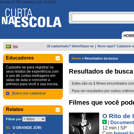
versão 0.700 session size: 0,23KB
HOM
Já cadastrado? Identifique-se
|
Novo aqui? Cadastre-s
Educadores
Home
>
Resultados da busca
Cadastre-se para registrar os
Resultados de busca
seus relatos de experiência com
o uso de curtas-metragens em
salas de aula e concorrer a
Estes são os
1
filmes encontrados co
prêmios para você e sua escola.
Para ver resultados por outros critério
Quero me cadastrar
Filmes que você pode 
Relatos
O Rito de 
Filtrar por
|
Document
12 min
|
SP
01
O GRANDE JÚRI
Com
Ismael I