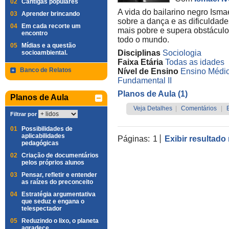
02
Cantigas populares
A vida do bailarino negro Ism
03
Aprender brincando
sobre a dança e as dificuldad
04
Em cada recorte um
mais pobre e supera obstáculo
encontro
todo o mundo.
05
Mídias e a questão
Disciplinas
Sociologia
socioambiental.
Faixa Etária
Todas as idades
Banco de Relatos
Nível de Ensino
Ensino Médi
Fundamental II
Planos de Aula (1)
Planos de Aula
Veja Detalhes
|
Comentários
|
Filtrar por
01
Possibilidades de
aplicabilidades
Páginas:
1
Exibir resultado
pedagógicas
02
Criação de documentários
pelos próprios alunos
03
Pensar, refletir e entender
as raízes do preconceito
04
Estratégia argumentativa
que seduz e engana o
telespectador
05
Reduzindo o lixo, o planeta
agradece