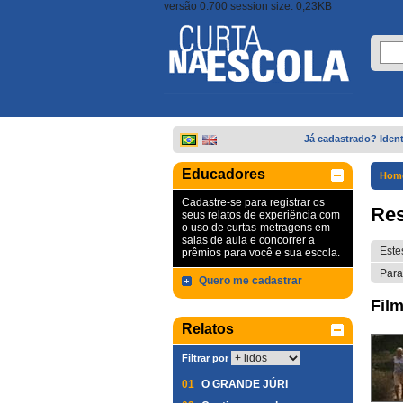
versão 0.700 session size: 0,23KB
Já cadastrado? Ident
Educadores
Hom
Cadastre-se para registrar os
Res
seus relatos de experiência com
o uso de curtas-metragens em
salas de aula e concorrer a
Este
prêmios para você e sua escola.
Para
Quero me cadastrar
Film
Relatos
Filtrar por
01
O GRANDE JÚRI