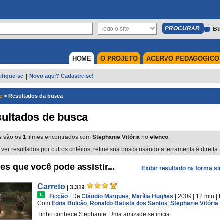
Bu
HOME
O PROJETO
ACERVO PEDAGÓGICO
ifique-se
|
Novo aqui? Cadastre-se!
e
>
Resultados da busca
ultados de busca
s são os
1
filmes encontrados com
Stephanie Vitória
no
elenco
.
 ver resultados por outros critérios, refine sua busca usando a ferramenta à direita:
es que você pode assistir...
Exibir resultado na forma s
Carreto
| 3.319
|
Ficção
|
De
Cláudio Marques
,
Marília Hughes
| 2009
| 12 min
|
Com
Edna Bulcão
,
Ronaldo Batista dos Santos
,
Stephanie Vitória
Tinho conhece Stephanie. Uma amizade se inicia.