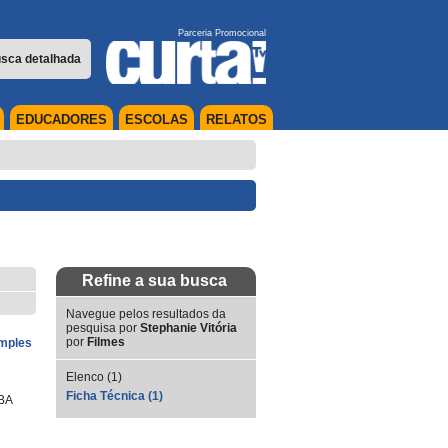
Parceria Promocional
sca detalhada
EDUCADORES
ESCOLAS
RELATOS
Refine a sua busca
Navegue pelos resultados da
pesquisa por
Stephanie Vitória
por
Filmes
imples
Elenco (1)
Ficha Técnica (1)
BA