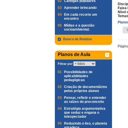
02
Cantigas populares
Discip
03
Aprender brincando
Faixa 
Nível 
04
Em cada recorte um
Temas
encontro
Planos
05
Mídias e a questão
socioambiental.
Banco de Relatos
Págin
Planos de Aula
Filtrar por
01
Possibilidades de
aplicabilidades
pedagógicas
02
Criação de documentários
pelos próprios alunos
03
Pensar, refletir e entender
as raízes do preconceito
04
Estratégia argumentativa
que seduz e engana o
telespectador
05
Reduzindo o lixo, o planeta
agradece