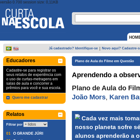
versão 0.700 session size: 0,11KB
HOM
Já cadastrado? Identifique-se
|
Novo aqui? Cadastre-s
Educadores
Plano de Aula do Filme em Questão
Cadastre-se para registrar os
Aprendendo a observ
seus relatos de experiência com
o uso de curtas-metragens em
salas de aula e concorrer a
Plano de Aula do Fil
prêmios para você e sua escola.
João Mors
,
Karen Ba
Quero me cadastrar
Relatos
Cada vez mais toma
Filtrar por
nosso planeta sofre sé
01
O GRANDE JÚRI
alunos aprenderão a o