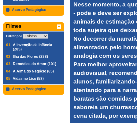
Nesse momento, a que
Acervo Pedagógico
- pode e deve ser exp
animais de estimação 
Filmes
toda sujeira que deixa
Filtrar por
No decorrer da narrat
01
A Invenção da Infância
alimentados pelo home
(285)
analogia com os seres
02
Ilha das Flores (238)
Para melhor aproveita
03
Remédios do Amor (101)
04
A Alma do Negócio (65)
audiovisual, recomend
05
Vidas no Lixo (58)
alunos, familiarizand
Acervo Pedagógico
atentando para a narr
baratas são comidas po
saboreia um churrasc
cena citada, por exem