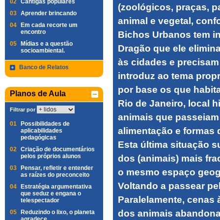
02
Cantigas populares
(zoológicos, praças, p
03
Aprender brincando
animal e vegetal, con
04
Em cada recorte um
encontro
Bichos Urbanos tem in
05
Mídias e a questão
Dragão que ele elimin
socioambiental.
às cidades e precisam
Banco de Relatos
introduz ao tema prop
por base os que habi
Planos de Aula
Rio de Janeiro, local 
Filtrar por
animais que passeiam 
01
Possibilidades de
alimentação e formas 
aplicabilidades
pedagógicas
Esta última situação s
02
Criação de documentários
pelos próprios alunos
dos (animais) mais fra
03
Pensar, refletir e entender
o mesmo espaço geogr
as raízes do preconceito
Voltando a passear pe
04
Estratégia argumentativa
que seduz e engana o
Paralelamente, cenas 
telespectador
dos animais abandona
05
Reduzindo o lixo, o planeta
agradece