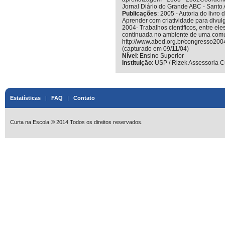
Jornal Diário do Grande ABC - Santo
Publicações
:
2005 - Autoria do livro 
Aprender com criatividade para divul
2004- Trabalhos cientificos, entre e
continuada no ambiente de uma comu
http://www.abed.org.br/congresso20
(capturado em 09/11/04)
Nível
:
Ensino Superior
Instituição
:
USP / Rizek Assessoria Cu
Estatísticas
|
FAQ
|
Contato
Curta na Escola © 2014 Todos os direitos reservados.