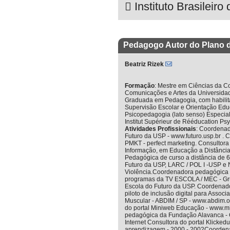
 Instituto Brasileir
Pedagogo Autor do Plano 
Beatriz Rizek
Formação
:
Mestre em Ciências da C
Comunicações e Artes da Universida
Graduada em Pedagogia, com habilit
Supervisão Escolar e Orientação Ed
Psicopedagogia (lato senso) Especia
Institut Supérieur de Rééducation Ps
Atividades Profissionais
:
Coordenad
Futuro da USP - www.futuro.usp.br .
PMKT - perfect marketing. Consultora
Informação, em Educação a Distância
Pedagógica de curso a distância de 6
Futuro da USP, LARC / POL I -USP e 
Violência.Coordenadora pedagógica d
programas da TV ESCOLA / MEC - Grup
Escola do Futuro da USP. Coordena
piloto de inclusão digital para Associa
Muscular - ABDIM / SP - www.abdim.
do portal Miniweb Educação - www.m
pedagógica da Fundação Alavanca - 
Internet Consultora do portal Klicked
aprendizagem - 2000 - 2002Coordenad