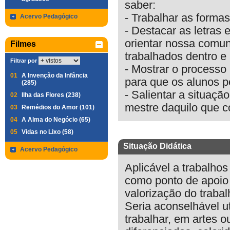
saber:
- Trabalhar as forma
Acervo Pedagógico
- Destacar as letras
orientar nossa comun
Filmes
trabalhados dentro e 
Filtrar por
- Mostrar o processo 
01
A Invenção da Infância
para que os alunos p
(285)
- Salientar a situaçã
02
Ilha das Flores (238)
mestre daquilo que c
03
Remédios do Amor (101)
04
A Alma do Negócio (65)
05
Vidas no Lixo (58)
Situação Didática
Acervo Pedagógico
Aplicável a trabalho
como ponto de apoio 
valorização do traba
Seria aconselhável u
trabalhar, em artes 