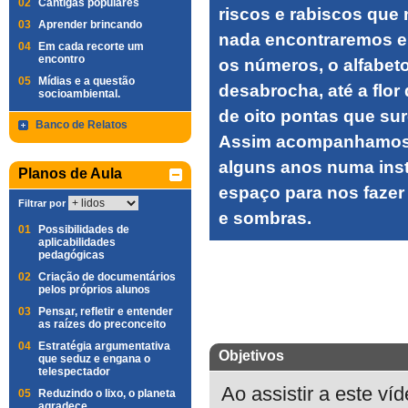
02
Cantigas populares
riscos e rabiscos que
03
Aprender brincando
nada encontraremos e,
04
Em cada recorte um
encontro
os números, o alfabeto 
05
Mídias e a questão
desabrocha, até a flor
socioambiental.
de oito pontas que su
Banco de Relatos
Assim acompanhamos a
alguns anos numa inst
Planos de Aula
espaço para nos fazer 
Filtrar por
e sombras.
01
Possibilidades de
aplicabilidades
pedagógicas
02
Criação de documentários
pelos próprios alunos
03
Pensar, refletir e entender
as raízes do preconceito
04
Estratégia argumentativa
Objetivos
que seduz e engana o
telespectador
Ao assistir a este ví
05
Reduzindo o lixo, o planeta
agradece