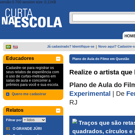
versão 0.700 session size: 0,11KB
HOM
Já cadastrado? Identifique-se
|
Novo aqui? Cadastre-s
Educadores
Plano de Aula do Filme em Questão
Cadastre-se para registrar os
Realize o artista que
seus relatos de experiência com
o uso de curtas-metragens em
salas de aula e concorrer a
Plano de Aula do Fil
prêmios para você e sua escola.
Experimental
|
De
Fe
Quero me cadastrar
RJ
Relatos
Filtrar por
Traços que são reta
01
O GRANDE JÚRI
quadrados, círculos e 