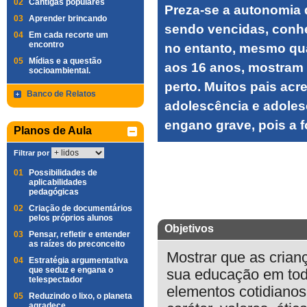
02
Cantigas populares
Preza-se a autonomia 
03
Aprender brincando
sendo vencidas, conhe
04
Em cada recorte um
encontro
no entanto, mesmo qua
05
Mídias e a questão
aos 16 anos, mostram o
socioambiental.
perto. Muitos pais acr
Banco de Relatos
adolescência e adoles
engano grave, pois a 
Planos de Aula
Filtrar por
01
Possibilidades de
aplicabilidades
pedagógicas
02
Criação de documentários
pelos próprios alunos
Objetivos
03
Pensar, refletir e entender
as raízes do preconceito
Mostrar que as crian
04
Estratégia argumentativa
que seduz e engana o
sua educação em tod
telespectador
elementos cotidianos
05
Reduzindo o lixo, o planeta
agradece