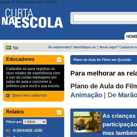
versão 0.700 session size: 0,11KB
HOM
Já cadastrado? Identifique-se
|
Novo aqui? Cadastre-s
Educadores
Plano de Aula do Filme em Questão
Cadastre-se para registrar os
Para melhorar as rela
seus relatos de experiência com
o uso de curtas-metragens em
salas de aula e concorrer a
Plano de Aula do Fil
prêmios para você e sua escola.
Animação
|
De
Marã
Quero me cadastrar
Relatos
As crianças
Filtrar por
participação
01
O GRANDE JÚRI
mas também 