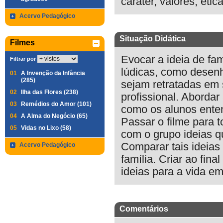
caráter, valores, éti
Acervo Pedagógico
Situação Didática
Filmes
Evocar a ideia de fam
Filtrar por
lúdicas, como desenh
01
A Invenção da Infância
(285)
sejam retratadas em 
02
Ilha das Flores (238)
profissional. Abordar
03
Remédios do Amor (101)
como os alunos ente
04
A Alma do Negócio (65)
Passar o filme para t
05
Vidas no Lixo (58)
com o grupo ideias q
Comparar tais ideias
Acervo Pedagógico
família. Criar ao fi
ideias para a vida em
Comentários