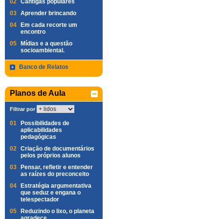
02
Cantigas populares
03
Aprender brincando
04
Em cada recorte um
encontro
05
Mídias e a questão
socioambiental.
Banco de Relatos
Planos de Aula
Filtrar por
01
Possibilidades de
aplicabilidades
pedagógicas
02
Criação de documentários
pelos próprios alunos
03
Pensar, refletir e entender
as raízes do preconceito
04
Estratégia argumentativa
que seduz e engana o
telespectador
05
Reduzindo o lixo, o planeta
agradece