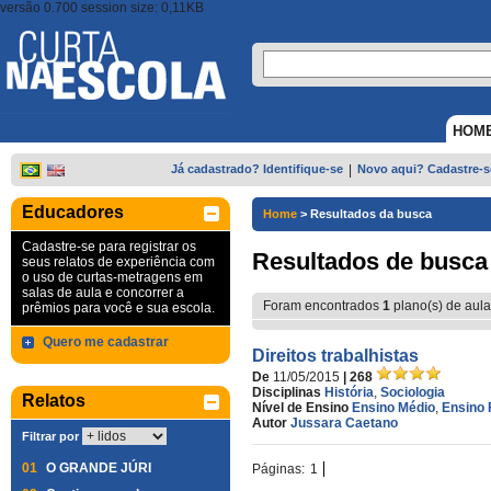
versão 0.700 session size: 0,11KB
HOM
Já cadastrado? Identifique-se
|
Novo aqui? Cadastre-s
Educadores
Home
>
Resultados da busca
Cadastre-se para registrar os
Resultados de busca
seus relatos de experiência com
o uso de curtas-metragens em
salas de aula e concorrer a
Foram encontrados
1
plano(s) de aula
prêmios para você e sua escola.
Quero me cadastrar
Direitos trabalhistas
De
11/05/2015
| 268
Disciplinas
História
,
Sociologia
Relatos
Nível de Ensino
Ensino Médio
,
Ensino 
Autor
Jussara Caetano
Filtrar por
01
O GRANDE JÚRI
Páginas:
1