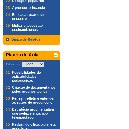
02
Cantigas populares
03
Aprender brincando
04
Em cada recorte um
encontro
05
Mídias e a questão
socioambiental.
Banco de Relatos
Planos de Aula
Filtrar por
01
Possibilidades de
aplicabilidades
pedagógicas
02
Criação de documentários
pelos próprios alunos
03
Pensar, refletir e entender
as raízes do preconceito
04
Estratégia argumentativa
que seduz e engana o
telespectador
05
Reduzindo o lixo, o planeta
agradece