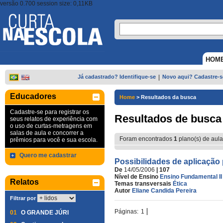
versão 0.700 session size: 0,11KB
HOM
Já cadastrado? Identifique-se
|
Novo aqui? Cadastre-s
Educadores
Home
>
Resultados da busca
Cadastre-se para registrar os
Resultados de busca
seus relatos de experiência com
o uso de curtas-metragens em
salas de aula e concorrer a
Foram encontrados
1
plano(s) de aula
prêmios para você e sua escola.
Quero me cadastrar
Possibilidades de aplicação
De
14/05/2006
| 107
Nível de Ensino
Ensino Fundamental II
Relatos
Temas transversais
Ética
Autor
Eliane Candida Pereira
Filtrar por
Páginas:
1
01
O GRANDE JÚRI