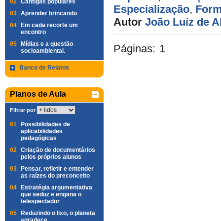
02
Cantigas populares
Especialização
,
Form
03
Aprender brincando
Autor
João Luíz de 
04
Em cada recorte um
encontro
05
Mídias e a questão
Páginas:
1
socioambiental.
Banco de Relatos
Planos de Aula
Filtrar por
01
Possibilidades de
aplicabilidades
pedagógicas
02
Criação de documentários
pelos próprios alunos
03
Pensar, refletir e entender
as raízes do preconceito
04
Estratégia argumentativa
que seduz e engana o
telespectador
05
Reduzindo o lixo, o planeta
agradece