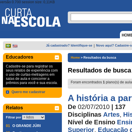
versão 0.700 session size: 0,11KB
HOM
Já cadastrado? Identifique-se
|
Novo aqui? Cadastre-s
Educadores
Home
>
Resultados da busca
Cadastre-se para registrar os
Resultados de busca
seus relatos de experiência com
o uso de curtas-metragens em
salas de aula e concorrer a
Foram encontrados
1
plano(s) de aula
prêmios para você e sua escola.
Quero me cadastrar
A história a pa
De
02/07/2010
| 137
Relatos
Disciplinas
Artes
,
Hi
Filtrar por
Nível de Ensino
Ensi
01
O GRANDE JÚRI
Superior
,
Educação d