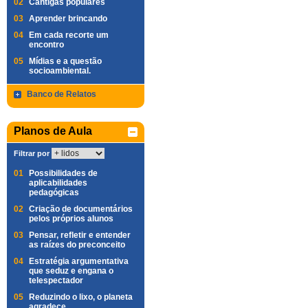
02
Cantigas populares
03
Aprender brincando
04
Em cada recorte um
encontro
05
Mídias e a questão
socioambiental.
Banco de Relatos
Planos de Aula
Filtrar por
01
Possibilidades de
aplicabilidades
pedagógicas
02
Criação de documentários
pelos próprios alunos
03
Pensar, refletir e entender
as raízes do preconceito
04
Estratégia argumentativa
que seduz e engana o
telespectador
05
Reduzindo o lixo, o planeta
agradece