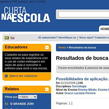
versão 0.700 session size: 0,11KB
HOM
Já cadastrado? Identifique-se
|
Novo aqui? Cadastre-s
Educadores
Home
>
Resultados da busca
Cadastre-se para registrar os
Resultados de busca
seus relatos de experiência com
o uso de curtas-metragens em
salas de aula e concorrer a
Foram encontrados
1
plano(s) de aula
prêmios para você e sua escola.
Quero me cadastrar
Possibilidades de aplicação
De
01/10/2006
| 246
Disciplinas
Sociologia
Relatos
Nível de Ensino
Ensino Médio
,
Ensino 
Autor
Grace Luciana Pereira
Filtrar por
Páginas:
1
01
O GRANDE JÚRI