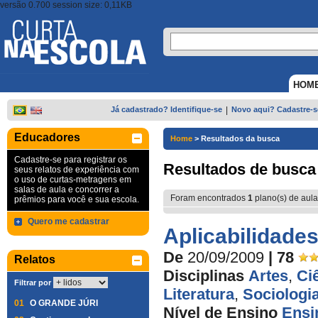
versão 0.700 session size: 0,11KB
HOM
Já cadastrado? Identifique-se
|
Novo aqui? Cadastre-s
Educadores
Home
>
Resultados da busca
Cadastre-se para registrar os
Resultados de busca
seus relatos de experiência com
o uso de curtas-metragens em
salas de aula e concorrer a
Foram encontrados
1
plano(s) de aula
prêmios para você e sua escola.
Quero me cadastrar
Aplicabilidade
De
20/09/2009
| 78
Relatos
Disciplinas
Artes
,
Ci
Filtrar por
Literatura
,
Sociologi
01
O GRANDE JÚRI
Nível de Ensino
Ensi