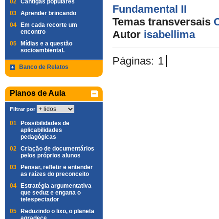
02
Cantigas populares
Fundamental II
03
Aprender brincando
Temas transversais
04
Em cada recorte um
encontro
Autor
isabellima
05
Mídias e a questão
socioambiental.
Páginas:
1
Banco de Relatos
Planos de Aula
Filtrar por
01
Possibilidades de
aplicabilidades
pedagógicas
02
Criação de documentários
pelos próprios alunos
03
Pensar, refletir e entender
as raízes do preconceito
04
Estratégia argumentativa
que seduz e engana o
telespectador
05
Reduzindo o lixo, o planeta
agradece