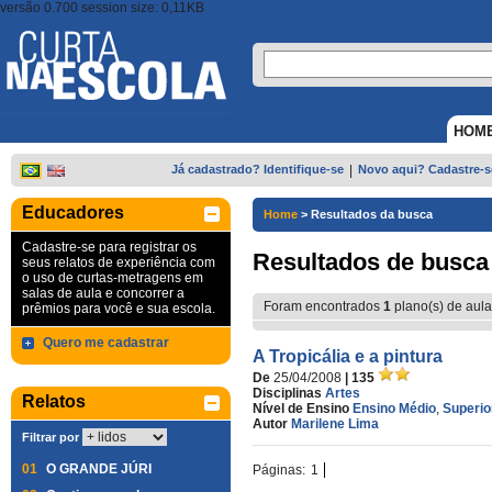
versão 0.700 session size: 0,11KB
HOM
Já cadastrado? Identifique-se
|
Novo aqui? Cadastre-s
Educadores
Home
>
Resultados da busca
Cadastre-se para registrar os
Resultados de busca
seus relatos de experiência com
o uso de curtas-metragens em
salas de aula e concorrer a
Foram encontrados
1
plano(s) de aula
prêmios para você e sua escola.
Quero me cadastrar
A Tropicália e a pintura
De
25/04/2008
| 135
Disciplinas
Artes
Relatos
Nível de Ensino
Ensino Médio
,
Superio
Autor
Marilene Lima
Filtrar por
01
O GRANDE JÚRI
Páginas:
1