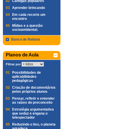
02
Cantigas populares
03
Aprender brincando
04
Em cada recorte um
encontro
05
Mídias e a questão
socioambiental.
Banco de Relatos
Planos de Aula
Filtrar por
01
Possibilidades de
aplicabilidades
pedagógicas
02
Criação de documentários
pelos próprios alunos
03
Pensar, refletir e entender
as raízes do preconceito
04
Estratégia argumentativa
que seduz e engana o
telespectador
05
Reduzindo o lixo, o planeta
agradece