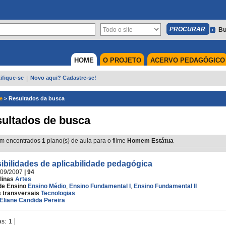
Bu
HOME
O PROJETO
ACERVO PEDAGÓGICO
ifique-se
|
Novo aqui? Cadastre-se!
e
>
Resultados da busca
ultados de busca
m encontrados
1
plano(s) de aula para o filme
Homem Estátua
ibilidades de aplicabilidade pedagógica
/09/2007
| 94
linas
Artes
de Ensino
Ensino Médio
,
Ensino Fundamental I
,
Ensino Fundamental II
 transversais
Tecnologias
Eliane Candida Pereira
as:
1