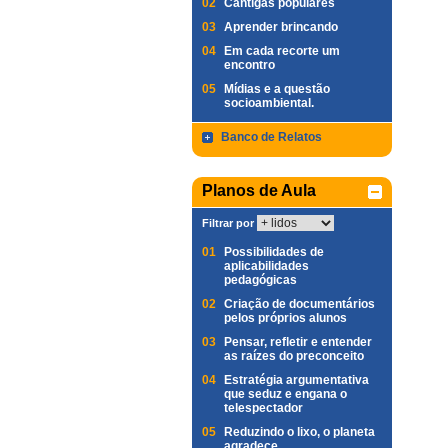
02
Cantigas populares
03
Aprender brincando
04
Em cada recorte um
encontro
05
Mídias e a questão
socioambiental.
Banco de Relatos
Planos de Aula
Filtrar por
01
Possibilidades de
aplicabilidades
pedagógicas
02
Criação de documentários
pelos próprios alunos
03
Pensar, refletir e entender
as raízes do preconceito
04
Estratégia argumentativa
que seduz e engana o
telespectador
05
Reduzindo o lixo, o planeta
agradece