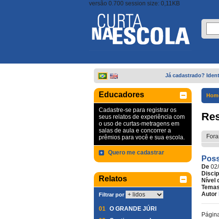
versão 0.700 session size: 0,11KB
Já cadastrado? Ident
Educadores
Hom
Cadastre-se para registrar os
Res
seus relatos de experiência com
o uso de curtas-metragens em
salas de aula e concorrer a
Fora
prêmios para você e sua escola.
Quero me cadastrar
Poss
De
02
Discip
Relatos
Nível 
Temas
Autor
Filtrar por
01
O GRANDE JÚRI
Págin