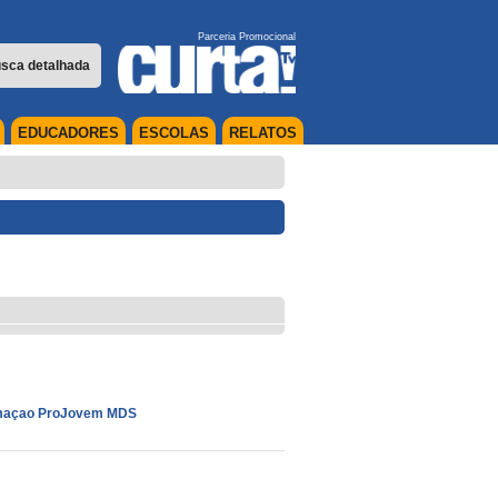
Parceria Promocional
sca detalhada
EDUCADORES
ESCOLAS
RELATOS
maçao ProJovem MDS