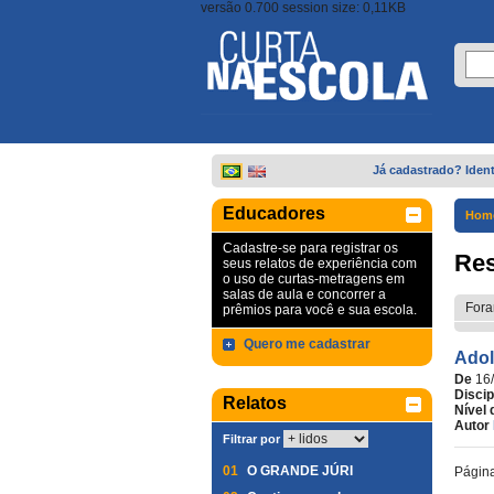
versão 0.700 session size: 0,11KB
Já cadastrado? Ident
Educadores
Hom
Cadastre-se para registrar os
Res
seus relatos de experiência com
o uso de curtas-metragens em
salas de aula e concorrer a
Fora
prêmios para você e sua escola.
Quero me cadastrar
Adol
De
16
Discip
Relatos
Nível 
Autor
Filtrar por
01
O GRANDE JÚRI
Págin