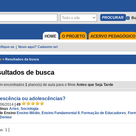
Bu
HOME
O PROJETO
ACERVO PEDAGÓGICO
ifique-se
|
Novo aqui? Cadastre-se!
e
>
Resultados da busca
ultados de busca
m encontrados
1
plano(s) de aula para o filme
Antes que Seja Tarde
escência ou adolescências?
/06/2014
| 49
linas
Artes
,
Sociologia
de Ensino
Ensino Médio
,
Ensino Fundamental II
,
Formação de Educadores
,
For
Denise
as:
1