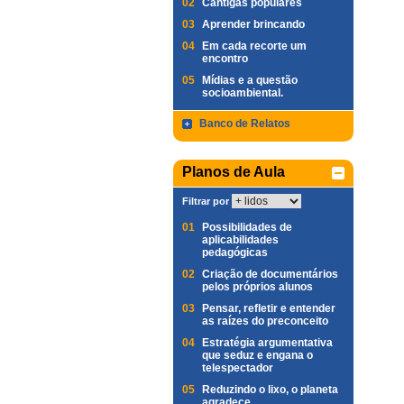
02
Cantigas populares
03
Aprender brincando
04
Em cada recorte um
encontro
05
Mídias e a questão
socioambiental.
Banco de Relatos
Planos de Aula
Filtrar por
01
Possibilidades de
aplicabilidades
pedagógicas
02
Criação de documentários
pelos próprios alunos
03
Pensar, refletir e entender
as raízes do preconceito
04
Estratégia argumentativa
que seduz e engana o
telespectador
05
Reduzindo o lixo, o planeta
agradece