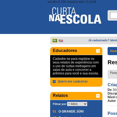
versão 0.700 session size: 0,11KB
Já cadastrado? Ident
Educadores
Hom
Cadastre-se para registrar os
Res
seus relatos de experiência com
o uso de curtas-metragens em
salas de aula e concorrer a
Fora
prêmios para você e sua escola.
Quero me cadastrar
Cria
De
30
Discip
Relatos
Nível 
Autor
Filtrar por
01
O GRANDE JÚRI
Poss