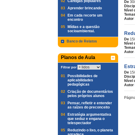
02
Cantigas populares
De
30
Discip
03
Aprender brincando
Nível 
Temas
04
Em cada recorte um
Autor
encontro
05
Mídias e a questão
socioambiental.
Redu
De
15
Banco de Relatos
Nível 
Temas
Autor
Planos de Aula
Estr
Filtrar por
De
15
01
Possibilidades de
Discip
aplicabilidades
Nível 
pedagógicas
Autor
02
Criação de documentários
pelos próprios alunos
Págin
03
Pensar, refletir e entender
as raízes do preconceito
04
Estratégia argumentativa
que seduz e engana o
telespectador
05
Reduzindo o lixo, o planeta
agradece