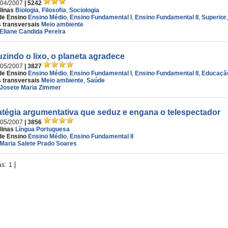
/04/2007
| 5242
linas
Biologia
,
Filosofia
,
Sociologia
de Ensino
Ensino Médio
,
Ensino Fundamental I
,
Ensino Fundamental II
,
Superior
 transversais
Meio ambiente
Eliane Candida Pereira
zindo o lixo, o planeta agradece
/05/2007
| 3827
de Ensino
Ensino Médio
,
Ensino Fundamental I
,
Ensino Fundamental II
,
Educação
 transversais
Meio ambiente
,
Saúde
Josete Maria Zimmer
atégia argumentativa que seduz e engana o telespectador
/05/2007
| 3856
linas
Língua Portuguesa
de Ensino
Ensino Médio
,
Ensino Fundamental II
Maria Salete Prado Soares
as:
1