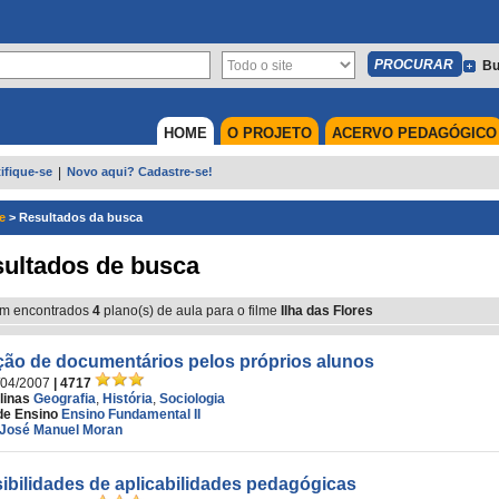
Bu
HOME
O PROJETO
ACERVO PEDAGÓGICO
ifique-se
|
Novo aqui? Cadastre-se!
e
>
Resultados da busca
ultados de busca
m encontrados
4
plano(s) de aula para o filme
Ilha das Flores
ção de documentários pelos próprios alunos
/04/2007
| 4717
linas
Geografia
,
História
,
Sociologia
de Ensino
Ensino Fundamental II
José Manuel Moran
ibilidades de aplicabilidades pedagógicas