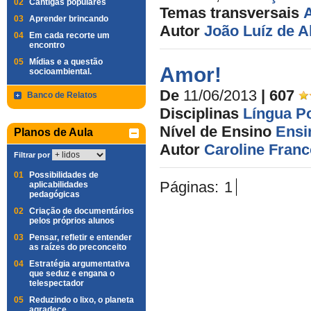
02
Cantigas populares
Temas transversais
03
Aprender brincando
Autor
João Luíz de 
04
Em cada recorte um
encontro
05
Mídias e a questão
Amor!
socioambiental.
De
11/06/2013
| 607
Banco de Relatos
Disciplinas
Língua P
Nível de Ensino
Ensi
Planos de Aula
Autor
Caroline Franc
Filtrar por
01
Possibilidades de
Páginas:
1
aplicabilidades
pedagógicas
02
Criação de documentários
pelos próprios alunos
03
Pensar, refletir e entender
as raízes do preconceito
04
Estratégia argumentativa
que seduz e engana o
telespectador
05
Reduzindo o lixo, o planeta
agradece