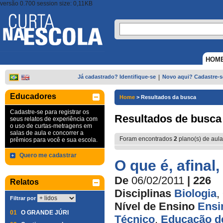
versão 0.700 session size: 0,11KB
HOM
Já cadastrado? Identifique-se
|
Novo aqui? Cadastre-s
Educadores
Home
>
Resultados da busca
Cadastre-se para registrar os
Resultados de busca
seus relatos de experiência com
o uso de curtas-metragens em
salas de aula e concorrer a
Foram encontrados
2
plano(s) de aula
prêmios para você e sua escola.
Quero me cadastrar
O que é, afinal
De
06/02/2011
| 226
Relatos
Disciplinas
Biologia
,
Filtrar por
Nível de Ensino
Ensi
01
O GRANDE JÚRI
Técnico
,
Educação de