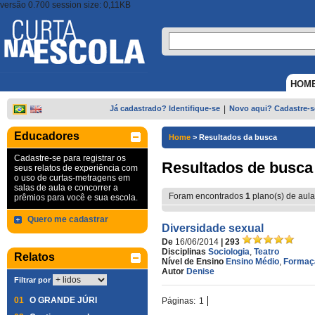
versão 0.700 session size: 0,11KB
HOM
Já cadastrado? Identifique-se
|
Novo aqui? Cadastre-s
Educadores
Home
>
Resultados da busca
Cadastre-se para registrar os
Resultados de busca
seus relatos de experiência com
o uso de curtas-metragens em
salas de aula e concorrer a
Foram encontrados
1
plano(s) de aula
prêmios para você e sua escola.
Quero me cadastrar
Diversidade sexual
De
16/06/2014
| 293
Disciplinas
Sociologia
,
Teatro
Relatos
Nível de Ensino
Ensino Médio
,
Formaç
Autor
Denise
Filtrar por
01
O GRANDE JÚRI
Páginas:
1