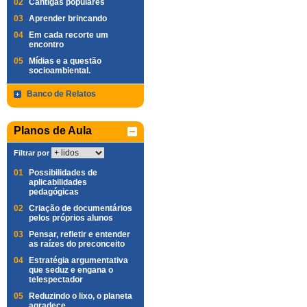
02
Cantigas populares
03
Aprender brincando
04
Em cada recorte um
encontro
05
Mídias e a questão
socioambiental.
Banco de Relatos
Planos de Aula
Filtrar por
01
Possibilidades de
aplicabilidades
pedagógicas
02
Criação de documentários
pelos próprios alunos
03
Pensar, refletir e entender
as raízes do preconceito
04
Estratégia argumentativa
que seduz e engana o
telespectador
05
Reduzindo o lixo, o planeta
agradece