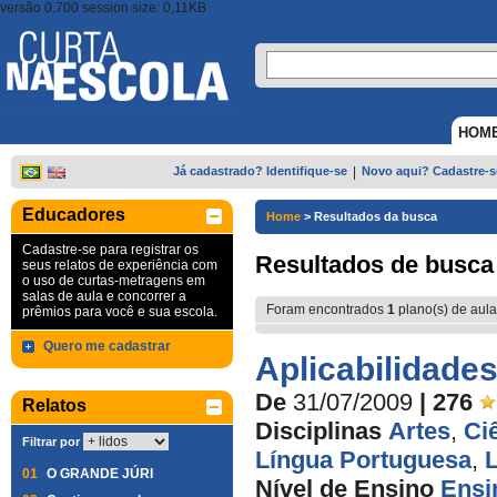
versão 0.700 session size: 0,11KB
HOM
Já cadastrado? Identifique-se
|
Novo aqui? Cadastre-s
Educadores
Home
>
Resultados da busca
Cadastre-se para registrar os
Resultados de busca
seus relatos de experiência com
o uso de curtas-metragens em
salas de aula e concorrer a
Foram encontrados
1
plano(s) de aula
prêmios para você e sua escola.
Quero me cadastrar
Aplicabilidade
De
31/07/2009
| 276
Relatos
Disciplinas
Artes
,
Ci
Filtrar por
Língua Portuguesa
,
L
01
O GRANDE JÚRI
Nível de Ensino
Ensi