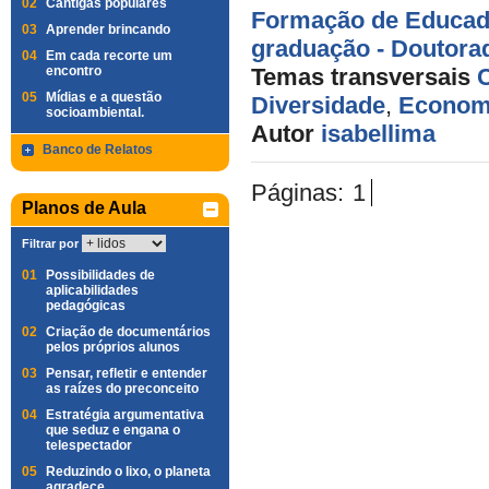
02
Cantigas populares
Formação de Educad
03
Aprender brincando
graduação - Doutora
04
Em cada recorte um
encontro
Temas transversais
05
Mídias e a questão
Diversidade
,
Econom
socioambiental.
Autor
isabellima
Banco de Relatos
Páginas:
1
Planos de Aula
Filtrar por
01
Possibilidades de
aplicabilidades
pedagógicas
02
Criação de documentários
pelos próprios alunos
03
Pensar, refletir e entender
as raízes do preconceito
04
Estratégia argumentativa
que seduz e engana o
telespectador
05
Reduzindo o lixo, o planeta
agradece