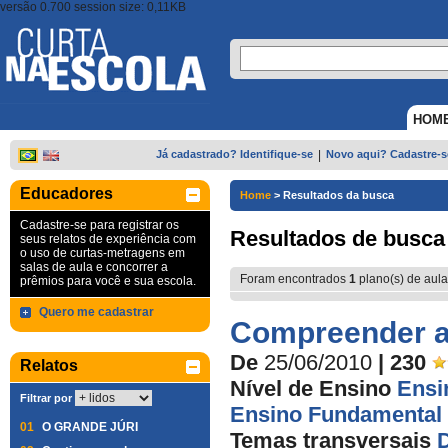
versão 0.700 session size: 0,11KB
HOM
Já cadastrado? Identifique-se
|
Novo aqui? Cadastre-s
Educadores
Home
>
Resultados da busca
Cadastre-se para registrar os
Resultados de busca
seus relatos de experiência com
o uso de curtas-metragens em
salas de aula e concorrer a
Foram encontrados
1
plano(s) de aula
prêmios para você e sua escola.
Quero me cadastrar
Compreender as
De
25/06/2010
| 230
Relatos
Nível de Ensino
Ensi
Filtrar por
Ensino Fundamental 
01
O GRANDE JÚRI
Temas transversais
D