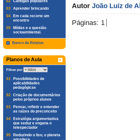
02
Cantigas populares
Autor
João Luíz de 
03
Aprender brincando
04
Em cada recorte um
encontro
Páginas:
1
05
Mídias e a questão
socioambiental.
Banco de Relatos
Planos de Aula
Filtrar por
01
Possibilidades de
aplicabilidades
pedagógicas
02
Criação de documentários
pelos próprios alunos
03
Pensar, refletir e entender
as raízes do preconceito
04
Estratégia argumentativa
que seduz e engana o
telespectador
05
Reduzindo o lixo, o planeta
agradece