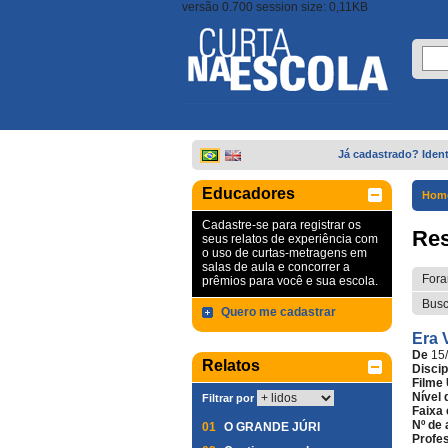
versão 0.700 session size: 0,11KB
Já cadastrado? Ident
Educadores
Hom
Cadastre-se para registrar os
Res
seus relatos de experiência com
o uso de curtas-metragens em
salas de aula e concorrer a
Fora
prêmios para você e sua escola.
Busc
Quero me cadastrar
Era 
De
15
Relatos
Discip
Filme 
Nível 
Filtrar por
Faixa 
Nº de 
01
O GRANDE JÚRI
Profe