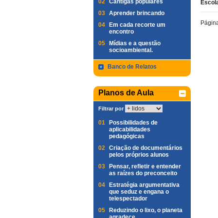
02
Cantigas populares
Escol
03
Aprender brincando
Págin
04
Em cada recorte um
encontro
05
Mídias e a questão
socioambiental.
Banco de Relatos
Planos de Aula
Filtrar por
01
Possibilidades de
aplicabilidades
pedagógicas
02
Criação de documentários
pelos próprios alunos
03
Pensar, refletir e entender
as raízes do preconceito
04
Estratégia argumentativa
que seduz e engana o
telespectador
05
Reduzindo o lixo, o planeta
agradece