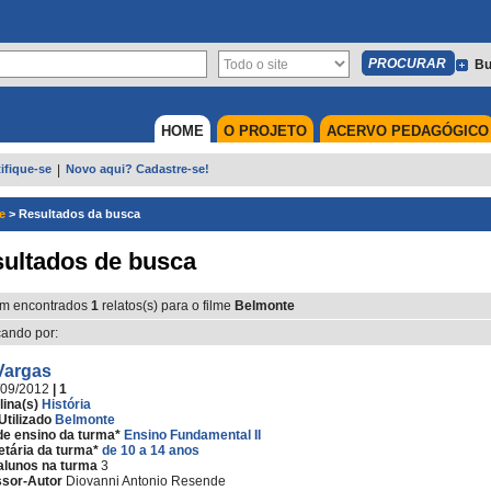
Bu
HOME
O PROJETO
ACERVO PEDAGÓGICO
ifique-se
|
Novo aqui? Cadastre-se!
e
>
Resultados da busca
ultados de busca
m encontrados
1
relatos(s) para o filme
Belmonte
ando por:
Vargas
/09/2012
| 1
lina(s)
História
Utilizado
Belmonte
de ensino da turma*
Ensino Fundamental II
etária da turma*
de 10 a 14 anos
alunos na turma
3
ssor-Autor
Diovanni Antonio Resende