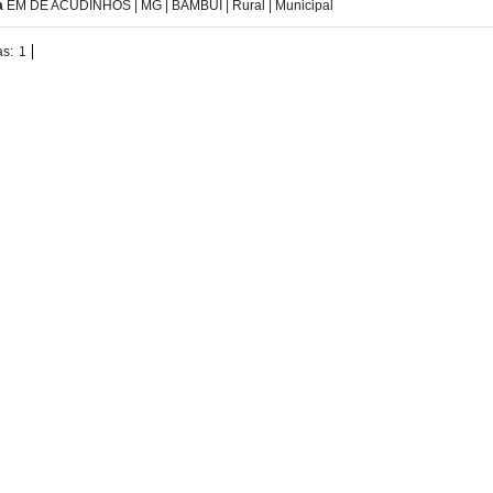
a
EM DE ACUDINHOS | MG | BAMBUI | Rural | Municipal
as:
1