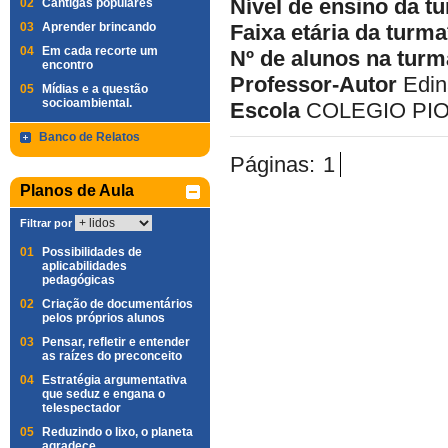
Nível de ensino da t
02
Cantigas populares
03
Aprender brincando
Faixa etária da turma
04
Em cada recorte um
Nº de alunos na turm
encontro
Professor-Autor
Edin
05
Mídias e a questão
socioambiental.
Escola
COLEGIO PIO 
Banco de Relatos
Páginas:
1
Planos de Aula
Filtrar por
01
Possibilidades de
aplicabilidades
pedagógicas
02
Criação de documentários
pelos próprios alunos
03
Pensar, refletir e entender
as raízes do preconceito
04
Estratégia argumentativa
que seduz e engana o
telespectador
05
Reduzindo o lixo, o planeta
agradece