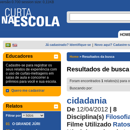
versão 0.700 session size: 0,11KB
HOM
Já cadastrado? Identifique-se
|
Novo aqui? Cadastre-s
Educadores
Home
>
Resultados da busca
Cadastre-se para registrar os
Resultados de busca
seus relatos de experiência com
o uso de curtas-metragens em
salas de aula e concorrer a
Foram encontrados
1
relatos(s) para o
prêmios para você e sua escola.
Buscando por:
Quero me cadastrar
cidadania
Relatos
De
12/04/2012
| 8
Disciplina(s)
Filosofi
Filtrar por
Filme Utilizado
Ratos
01
O GRANDE JÚRI