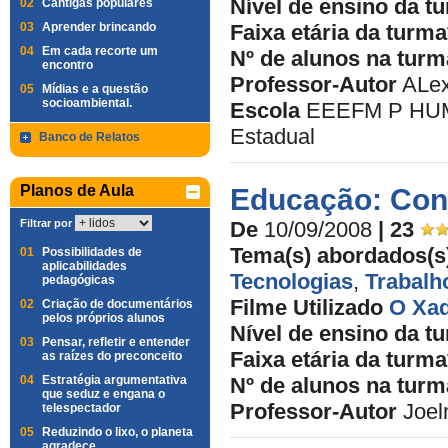
Nível de ensino da t
02
Cantigas populares
03
Aprender brincando
Faixa etária da turma
04
Em cada recorte um
Nº de alunos na turm
encontro
Professor-Autor
ALex
05
Mídias e a questão
socioambiental.
Escola
EEEFM P HUMB
Estadual
Banco de Relatos
Planos de Aula
Educação: Con
Filtrar por
De
10/09/2008
| 23
Tema(s) abordados(s
01
Possibilidades de
aplicabilidades
Tecnologias
,
Trabal
pedagógicas
Filme Utilizado
O Xad
02
Criação de documentários
pelos próprios alunos
Nível de ensino da t
03
Pensar, refletir e entender
Faixa etária da turma
as raízes do preconceito
04
Estratégia argumentativa
Nº de alunos na turm
que seduz e engana o
Professor-Autor
Joel
telespectador
05
Reduzindo o lixo, o planeta
agradece