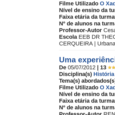
Filme Utilizado
O Xad
Nível de ensino da t
Faixa etária da turma
Nº de alunos na turm
Professor-Autor
Cesa
Escola
EEB DR THEO
CERQUEIRA | Urbana 
Uma experiênci
De
05/07/2012
| 13
Disciplina(s)
História
Tema(s) abordados(s
Filme Utilizado
O Xad
Nível de ensino da t
Faixa etária da turma
Nº de alunos na turm
Professor-Autor
REN