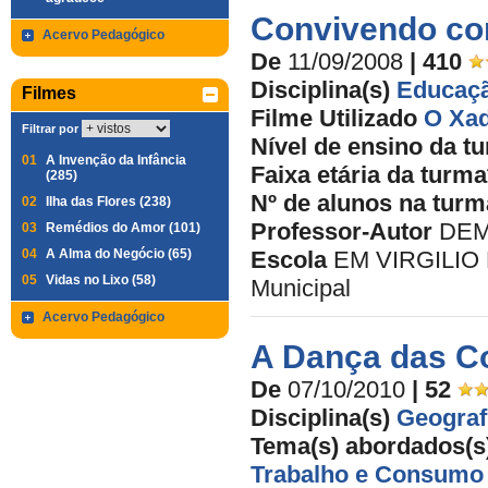
Convivendo co
Acervo Pedagógico
De
11/09/2008
| 410
Disciplina(s)
Educaçã
Filmes
Filme Utilizado
O Xad
Filtrar por
Nível de ensino da t
01
A Invenção da Infância
Faixa etária da turma
(285)
Nº de alunos na turm
02
Ilha das Flores (238)
Professor-Autor
DEM
03
Remédios do Amor (101)
04
A Alma do Negócio (65)
Escola
EM VIRGILIO
05
Vidas no Lixo (58)
Municipal
Acervo Pedagógico
A Dança das C
De
07/10/2010
| 52
Disciplina(s)
Geograf
Tema(s) abordados(s
Trabalho e Consumo