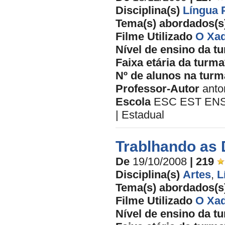
Disciplina(s)
Língua 
Tema(s) abordados(s
Filme Utilizado
O Xad
Nível de ensino da t
Faixa etária da turma
Nº de alunos na turm
Professor-Autor
anto
Escola
ESC EST ENS
| Estadual
Trablhando as 
De
19/10/2008
| 219
Disciplina(s)
Artes
,
L
Tema(s) abordados(s
Filme Utilizado
O Xad
Nível de ensino da t