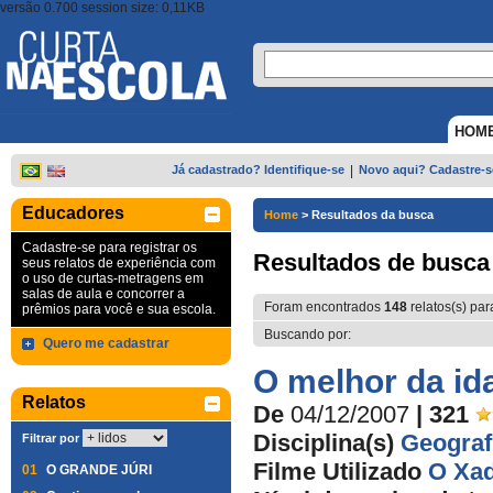
versão 0.700 session size: 0,11KB
HOM
Já cadastrado? Identifique-se
|
Novo aqui? Cadastre-s
Educadores
Home
>
Resultados da busca
Cadastre-se para registrar os
Resultados de busca
seus relatos de experiência com
o uso de curtas-metragens em
salas de aula e concorrer a
Foram encontrados
148
relatos(s) par
prêmios para você e sua escola.
Buscando por:
Quero me cadastrar
O melhor da id
Relatos
De
04/12/2007
| 321
Disciplina(s)
Geograf
Filtrar por
Filme Utilizado
O Xad
01
O GRANDE JÚRI