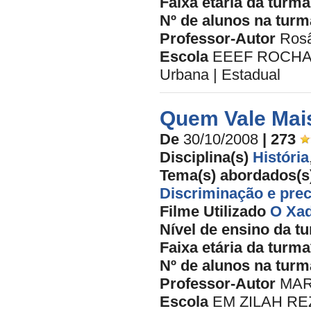
Faixa etária da turma
Nº de alunos na turm
Professor-Autor
Rosâ
Escola
EEEF ROCHA 
Urbana | Estadual
Quem Vale Mai
De
30/10/2008
| 273
Disciplina(s)
História
Tema(s) abordados(s
Discriminação e prec
Filme Utilizado
O Xad
Nível de ensino da t
Faixa etária da turma
Nº de alunos na turm
Professor-Autor
MAR
Escola
EM ZILAH RE