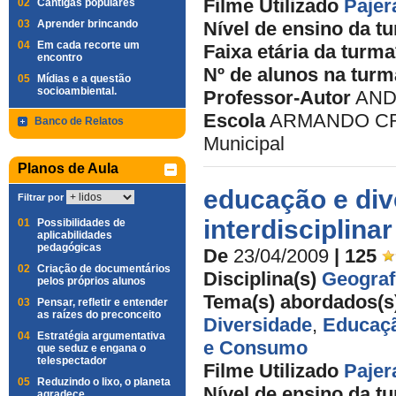
Filme Utilizado
Paje
02
Cantigas populares
03
Aprender brincando
Nível de ensino da t
04
Em cada recorte um
Faixa etária da turma
encontro
Nº de alunos na turm
05
Mídias e a questão
socioambiental.
Professor-Autor
AND
Escola
ARMANDO CRID
Banco de Relatos
Municipal
Planos de Aula
educação e div
Filtrar por
interdisciplina
01
Possibilidades de
aplicabilidades
pedagógicas
De
23/04/2009
| 125
02
Criação de documentários
Disciplina(s)
Geograf
pelos próprios alunos
Tema(s) abordados(s
03
Pensar, refletir e entender
as raízes do preconceito
Diversidade
,
Educaçã
04
Estratégia argumentativa
e Consumo
que seduz e engana o
telespectador
Filme Utilizado
Paje
05
Reduzindo o lixo, o planeta
Nível de ensino da t
agradece