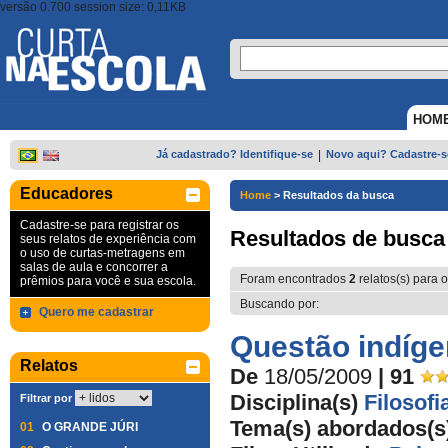
versão 0.700 session size: 0,11KB
HOM
Já cadastrado? Identifique-se
|
Novo aqui? Cadastre-s
Educadores
Home
>
Resultados da busca
Cadastre-se para registrar os
Resultados de busca
seus relatos de experiência com
o uso de curtas-metragens em
salas de aula e concorrer a
Foram encontrados
2
relatos(s) para o
prêmios para você e sua escola.
Buscando por:
Quero me cadastrar
Questão indíg
Relatos
De
18/05/2009
| 91
Disciplina(s)
Filosofi
Filtrar por
Tema(s) abordados(s
01
O GRANDE JÚRI