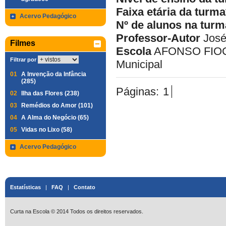
Faixa etária da turma
Acervo Pedagógico
Nº de alunos na turm
Professor-Autor
José
Filmes
Escola
AFONSO FIOCC
Filtrar por
Municipal
01
A Invenção da Infância
(285)
Páginas:
1
02
Ilha das Flores (238)
03
Remédios do Amor (101)
04
A Alma do Negócio (65)
05
Vidas no Lixo (58)
Acervo Pedagógico
Estatísticas
|
FAQ
|
Contato
Curta na Escola © 2014 Todos os direitos reservados.