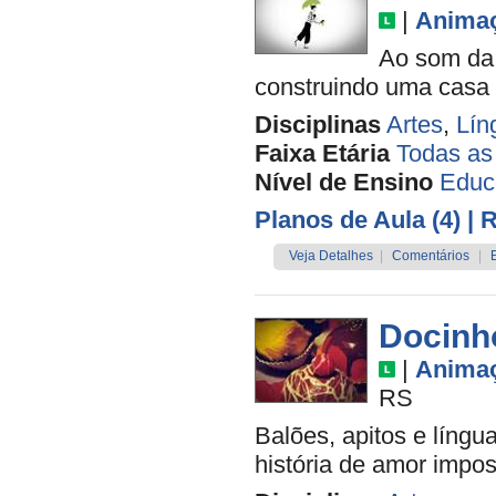
|
Anima
Ao som da 
construindo uma casa q
Disciplinas
Artes
,
Lín
Faixa Etária
Todas as
Nível de Ensino
Educa
Planos de Aula (4)
| 
Veja Detalhes
|
Comentários
|
Docinh
|
Anima
RS
Balões, apitos e língu
história de amor impos