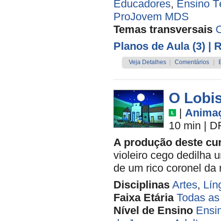
Educadores
,
Ensino T
ProJovem MDS
Temas transversais
C
Planos de Aula (3)
| 
Veja Detalhes
|
Comentários
|
O Lobi
|
Anima
10 min
|
D
A produção deste curt
violeiro cego dedilha
de um rico coronel da 
Disciplinas
Artes
,
Lín
Faixa Etária
Todas as
Nível de Ensino
Ensi