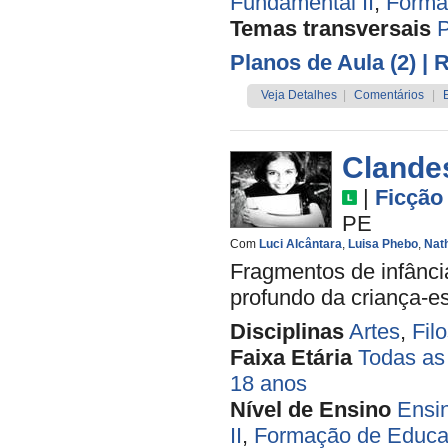
Fundamental II
,
Forma
Temas transversais
P
Planos de Aula (2)
| 
Veja Detalhes
|
Comentários
|
Clandes
|
Ficção
PE
Com
Luci Alcântara
,
Luisa Phebo
,
Nath
Fragmentos de infânci
profundo da criança-esc
Disciplinas
Artes
,
Filo
Faixa Etária
Todas as
18 anos
Nível de Ensino
Ensi
II
,
Formação de Educa