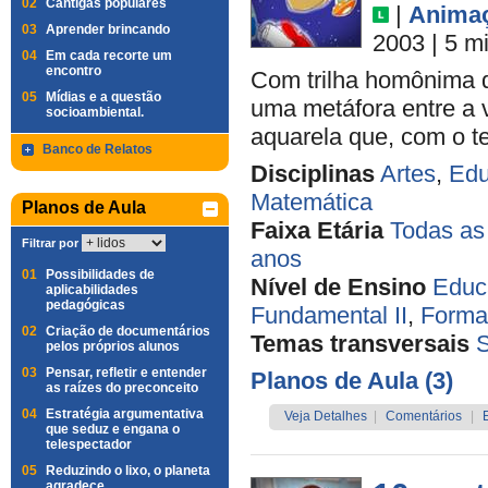
02
Cantigas populares
|
Anima
03
Aprender brincando
2003
| 5 m
04
Em cada recorte um
encontro
Com trilha homônima de
05
Mídias e a questão
uma metáfora entre a 
socioambiental.
aquarela que, com o t
Banco de Relatos
Disciplinas
Artes
,
Edu
Matemática
Planos de Aula
Faixa Etária
Todas as
Filtrar por
anos
01
Possibilidades de
Nível de Ensino
Educa
aplicabilidades
pedagógicas
Fundamental II
,
Forma
02
Criação de documentários
Temas transversais
pelos próprios alunos
03
Pensar, refletir e entender
Planos de Aula (3)
as raízes do preconceito
04
Estratégia argumentativa
Veja Detalhes
|
Comentários
|
que seduz e engana o
telespectador
05
Reduzindo o lixo, o planeta
agradece