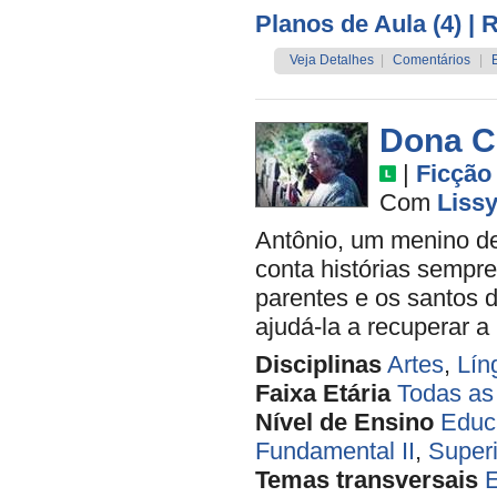
Planos de Aula (4)
| 
Veja Detalhes
|
Comentários
|
Dona C
|
Ficção
Com
Liss
Antônio, um menino de
conta histórias sempre
parentes e os santos d
ajudá-la a recuperar a
Disciplinas
Artes
,
Lín
Faixa Etária
Todas as
Nível de Ensino
Educa
Fundamental II
,
Superi
Temas transversais