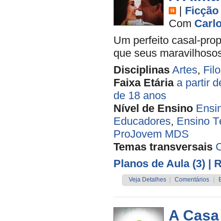
|
Ficção
Com
Carl
Um perfeito casal-prop
que seus maravilhoso
Disciplinas
Artes
,
Filo
Faixa Etária
a partir 
de 18 anos
Nível de Ensino
Ensi
Educadores
,
Ensino T
ProJovem MDS
Temas transversais
Planos de Aula (3)
| 
Veja Detalhes
|
Comentários
|
A Casa