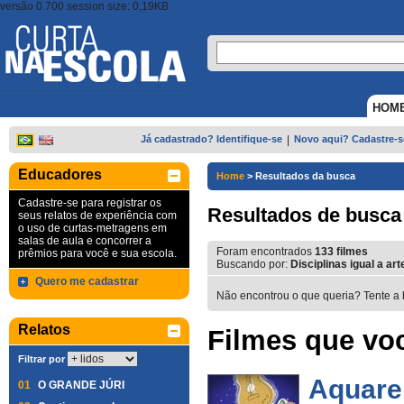
versão 0.700 session size: 0,19KB
HOM
Já cadastrado? Identifique-se
|
Novo aqui? Cadastre-s
Educadores
Home
>
Resultados da busca
Cadastre-se para registrar os
Resultados de busca
seus relatos de experiência com
o uso de curtas-metragens em
salas de aula e concorrer a
Foram encontrados
133
filmes
prêmios para você e sua escola.
Buscando por:
Disciplinas igual a art
Quero me cadastrar
Não encontrou o que queria? Tente a 
Relatos
Filmes que voc
Filtrar por
Aquare
01
O GRANDE JÚRI