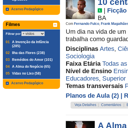
10 cen
|
Ficção
Acervo Pedagógico
BA
Com
Fernando Fulco
,
Frank Magalhãe
Filmes
Um dia na vida de um 
Filtrar por
trabalha como guardado
01
A Invenção da Infância
(285)
Disciplinas
Artes
,
Ciê
02
Ilha das Flores (238)
Sociologia
03
Remédios do Amor (101)
Faixa Etária
Todas as
04
A Alma do Negócio (65)
Nível de Ensino
Ensi
05
Vidas no Lixo (58)
Educadores
,
Superior
Acervo Pedagógico
Temas transversais
Planos de Aula (2)
| 
Veja Detalhes
|
Comentários
|
A Alma