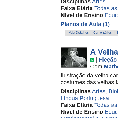
Disciplinas
Artes
Faixa Etária
Todas as
Nível de Ensino
Educa
Planos de Aula (1)
Veja Detalhes
|
Comentários
|
A Velha
|
Ficção
Com
Math
Ilustração da velha can
costumes das velhas 
Disciplinas
Artes
,
Bio
Língua Portuguesa
Faixa Etária
Todas as
Nível de Ensino
Educa