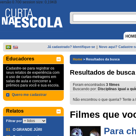
versão 0.700 session size: 0,19KB
HOM
Já cadastrado? Identifique-se
|
Novo aqui? Cadastre-s
Educadores
Home
>
Resultados da busca
Cadastre-se para registrar os
Resultados de busca
seus relatos de experiência com
o uso de curtas-metragens em
salas de aula e concorrer a
Foram encontrados
3
filmes
prêmios para você e sua escola.
Buscando por:
Disciplinas igual a qu
Quero me cadastrar
Não encontrou o que queria? Tente a 
Relatos
Filmes que voc
Filtrar por
Para ch
01
O GRANDE JÚRI