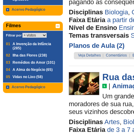
pagando as conseqüênc
Acervo Pedagógico
Disciplinas
Biologia
,
Faixa Etária
a partir 
Filmes
Nível de Ensino
Ensi
Temas transversais
Filtrar por
01
A Invenção da Infância
Planos de Aula (2)
(285)
02
Ilha das Flores (238)
Veja Detalhes
|
Comentários
|
03
Remédios do Amor (101)
04
A Alma do Negócio (65)
Rua das
05
Vidas no Lixo (58)
|
Anima
Acervo Pedagógico
Um grande 
moradores de sua rua, 
seus vizinhos descobre
Disciplinas
Artes
,
Bio
Faixa Etária
de 3 a 7