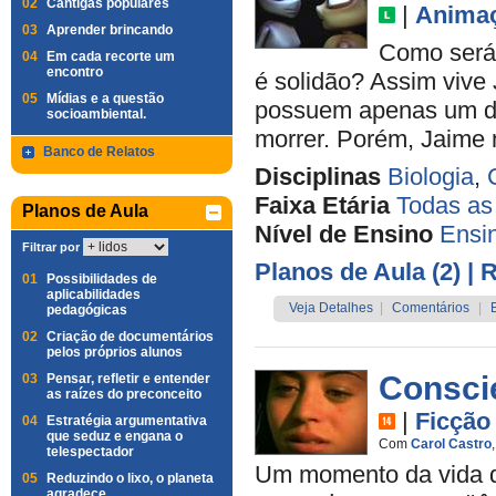
02
Cantigas populares
|
Anima
03
Aprender brincando
Como será 
04
Em cada recorte um
encontro
é solidão? Assim vive
05
Mídias e a questão
possuem apenas um dia
socioambiental.
morrer. Porém, Jaime 
Banco de Relatos
Disciplinas
Biologia
,
Faixa Etária
Todas as
Planos de Aula
Nível de Ensino
Ensi
Filtrar por
Planos de Aula (2)
| 
01
Possibilidades de
aplicabilidades
Veja Detalhes
|
Comentários
|
pedagógicas
02
Criação de documentários
pelos próprios alunos
Conscie
03
Pensar, refletir e entender
as raízes do preconceito
|
Ficção
04
Estratégia argumentativa
que seduz e engana o
Com
Carol Castro
telespectador
Um momento da vida 
05
Reduzindo o lixo, o planeta
agradece