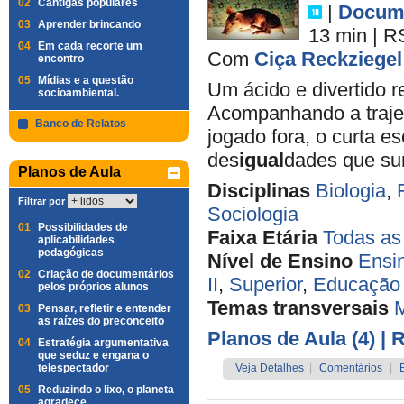
02
Cantigas populares
|
Docume
03
Aprender brincando
13 min
|
R
04
Em cada recorte um
Com
Ciça Reckziegel
encontro
05
Mídias e a questão
Um ácido e divertido 
socioambiental.
Acompanhando a trajet
Banco de Relatos
jogado fora, o curta e
des
igual
dades que su
Planos de Aula
Disciplinas
Biologia
,
Filtrar por
Sociologia
01
Possibilidades de
Faixa Etária
Todas as
aplicabilidades
pedagógicas
Nível de Ensino
Ensi
02
Criação de documentários
II
,
Superior
,
Educação 
pelos próprios alunos
Temas transversais
M
03
Pensar, refletir e entender
as raízes do preconceito
Planos de Aula (4)
| 
04
Estratégia argumentativa
que seduz e engana o
telespectador
Veja Detalhes
|
Comentários
|
05
Reduzindo o lixo, o planeta
agradece