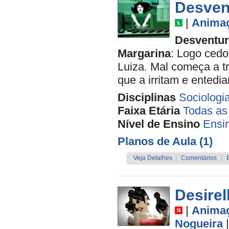
Desvent
|
Anima
Desventur
Margarina
: Logo ced
Luiza. Mal começa a tr
que a irritam e entedi
Disciplinas
Sociologi
Faixa Etária
Todas as
Nível de Ensino
Ensi
Planos de Aula (1)
Veja Detalhes
|
Comentários
|
Desirel
|
Anima
Nogueira