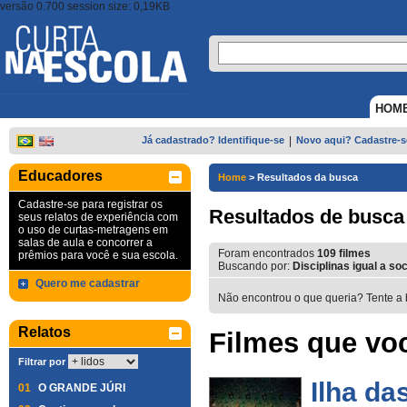
versão 0.700 session size: 0,19KB
HOM
Já cadastrado? Identifique-se
|
Novo aqui? Cadastre-s
Educadores
Home
>
Resultados da busca
Cadastre-se para registrar os
Resultados de busca
seus relatos de experiência com
o uso de curtas-metragens em
salas de aula e concorrer a
Foram encontrados
109
filmes
prêmios para você e sua escola.
Buscando por:
Disciplinas igual a soc
Quero me cadastrar
Não encontrou o que queria? Tente a 
Relatos
Filmes que voc
Filtrar por
Ilha da
01
O GRANDE JÚRI