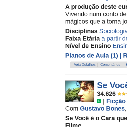
A produção deste curt
Vivendo num conto de 
mágicos que a torna j
Disciplinas
Sociologi
Faixa Etária
a partir 
Nível de Ensino
Ensi
Planos de Aula (1)
| 
Veja Detalhes
|
Comentários
|
Se Você
34.626
|
Ficção
Com
Gustavo Bones
Se Você é o Cara que
Filme