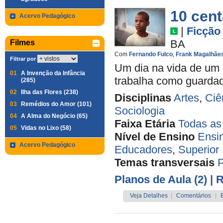
10 cen
Acervo Pedagógico
|
Ficção
BA
Filmes
Com
Fernando Fulco
,
Frank Magalhãe
Filtrar por
Um dia na vida de um 
01
A Invenção da Infância
trabalha como guardado
(285)
02
Ilha das Flores (238)
Disciplinas
Artes
,
Ciê
03
Remédios do Amor (101)
Sociologia
04
A Alma do Negócio (65)
Faixa Etária
Todas as
05
Vidas no Lixo (58)
Nível de Ensino
Ensi
Acervo Pedagógico
Educadores
,
Superior
Temas transversais
Planos de Aula (2)
| 
Veja Detalhes
|
Comentários
|