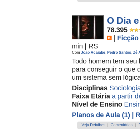
O Dia 
78.395
|
Ficção
min
|
RS
Com
João Acaiabe
,
Pedro Santos
,
Zé 
Todo homem tem seu lim
para conseguir o que qu
um sistema sem lógic
Disciplinas
Sociologi
Faixa Etária
a partir 
Nível de Ensino
Ensi
Planos de Aula (1)
| 
Veja Detalhes
|
Comentários
|