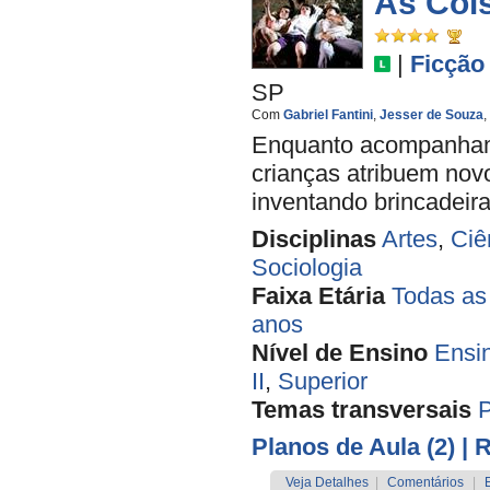
As Coi
|
Ficção
SP
Com
Gabriel Fantini
,
Jesser de Souza
,
Enquanto acompanham s
crianças atribuem novo
inventando brincadeira
Disciplinas
Artes
,
Ciê
Sociologia
Faixa Etária
Todas as
anos
Nível de Ensino
Ensi
II
,
Superior
Temas transversais
P
Planos de Aula (2)
| 
Veja Detalhes
|
Comentários
|