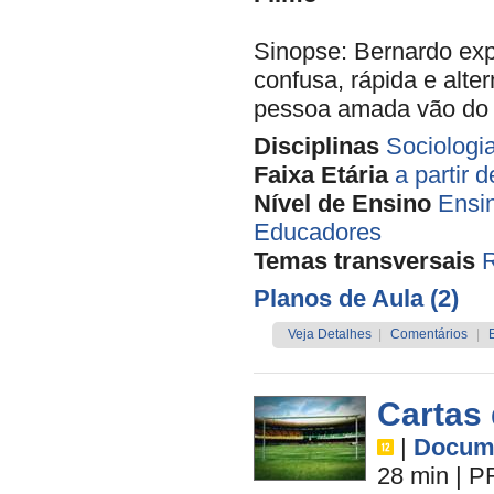
Sinopse: Bernardo exp
confusa, rápida e alte
pessoa amada vão do t
Disciplinas
Sociologi
Faixa Etária
a partir 
Nível de Ensino
Ensi
Educadores
Temas transversais
Planos de Aula (2)
Veja Detalhes
|
Comentários
|
Cartas
|
Docume
28 min
|
P