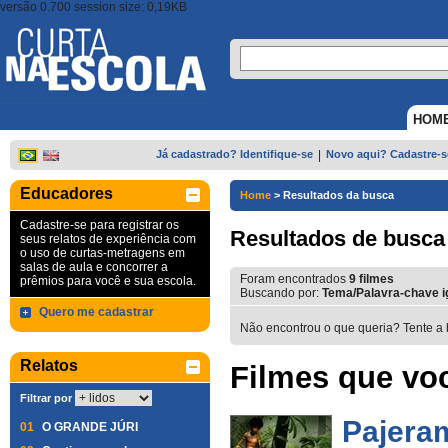
versão 0.700 session size: 0,19KB
HOM
Já cadastrado? Identifique-se
|
Novo aqui? Cadastre-s
Educadores
Home
>
Resultados da busca
Cadastre-se para registrar os
Resultados de busca
seus relatos de experiência com
o uso de curtas-metragens em
salas de aula e concorrer a
Foram encontrados
9
filmes
prêmios para você e sua escola.
Buscando por:
Tema/Palavra-chave ig
Quero me cadastrar
Não encontrou o que queria? Tente a 
Relatos
Filmes que voc
Filtrar por
Pajera
01
O GRANDE JÚRI