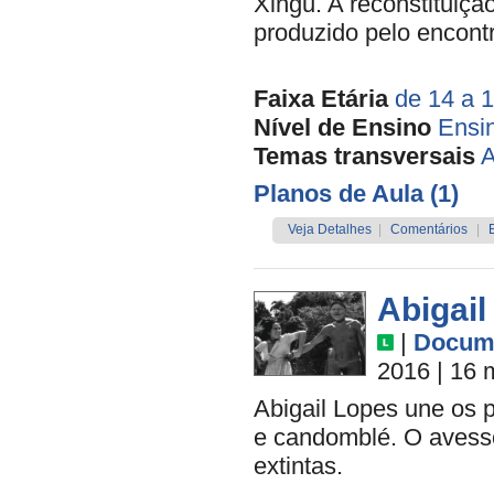
Xingu. A reconstituiçã
produzido pelo encont
Faixa Etária
de 14 a 
Nível de Ensino
Ensi
Temas transversais
A
Planos de Aula (1)
Veja Detalhes
|
Comentários
|
Abigail
|
Docume
2016
| 16 
Abigail Lopes une os
e candomblé. O avess
extintas.