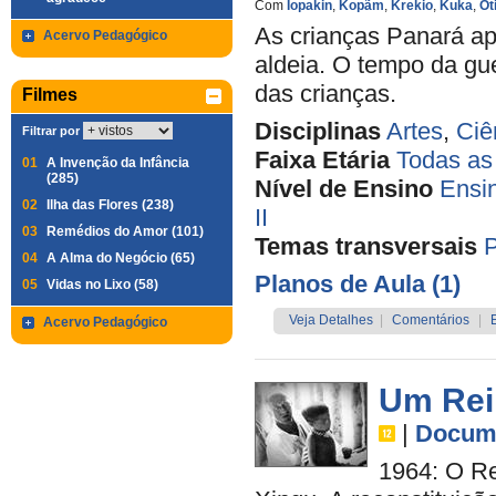
Com
Iopakin
,
Kopãm
,
Krekio
,
Kuka
,
Ot
As crianças Panará ap
Acervo Pedagógico
aldeia. O tempo da gu
das crianças.
Filmes
Disciplinas
Artes
,
Ciê
Filtrar por
Faixa Etária
Todas as
01
A Invenção da Infância
(285)
Nível de Ensino
Ensi
02
Ilha das Flores (238)
II
03
Remédios do Amor (101)
Temas transversais
P
04
A Alma do Negócio (65)
Planos de Aula (1)
05
Vidas no Lixo (58)
Veja Detalhes
|
Comentários
|
Acervo Pedagógico
Um Rei
|
Docume
1964: O Rei