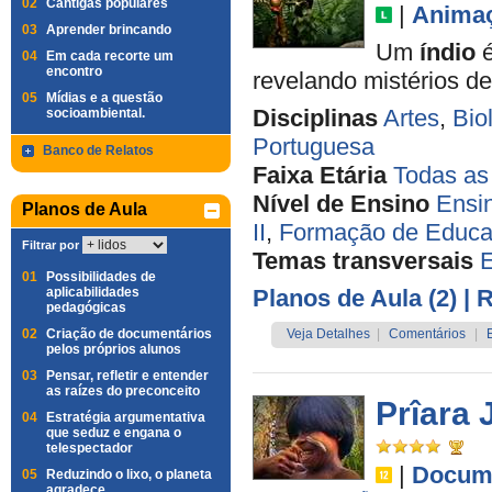
02
Cantigas populares
|
Anima
03
Aprender brincando
Um
índio
é
04
Em cada recorte um
encontro
revelando mistérios d
05
Mídias e a questão
Disciplinas
Artes
,
Bio
socioambiental.
Portuguesa
Banco de Relatos
Faixa Etária
Todas as
Nível de Ensino
Ensi
Planos de Aula
II
,
Formação de Educa
Filtrar por
Temas transversais
01
Possibilidades de
aplicabilidades
Planos de Aula (2)
| 
pedagógicas
02
Criação de documentários
Veja Detalhes
|
Comentários
|
pelos próprios alunos
03
Pensar, refletir e entender
as raízes do preconceito
Prîara 
04
Estratégia argumentativa
que seduz e engana o
telespectador
|
Docume
05
Reduzindo o lixo, o planeta
agradece