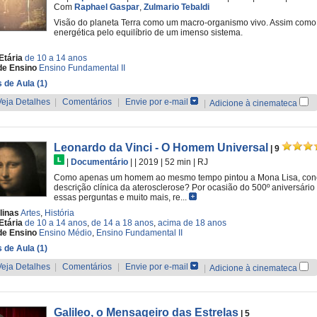
Com
Raphael Gaspar
,
Zulmario Tebaldi
Visão do planeta Terra como um macro-organismo vivo. Assim como 
energética pelo equilíbrio de um imenso sistema.
Etária
de 10 a 14 anos
de Ensino
Ensino Fundamental II
 de Aula (1)
Veja Detalhes
|
Comentários
|
Envie por e-mail
|
Adicione à cinemateca
Leonardo da Vinci - O Homem Universal
| 9
|
Documentário
|
| 2019
| 52 min
|
RJ
Como apenas um homem ao mesmo tempo pintou a Mona Lisa, conce
descrição clínica da aterosclerose? Por ocasião do 500º aniversári
essas perguntas e muito mais, re...
linas
Artes
,
História
Etária
de 10 a 14 anos
,
de 14 a 18 anos
,
acima de 18 anos
de Ensino
Ensino Médio
,
Ensino Fundamental II
 de Aula (1)
Veja Detalhes
|
Comentários
|
Envie por e-mail
|
Adicione à cinemateca
Galileo, o Mensageiro das Estrelas
| 5