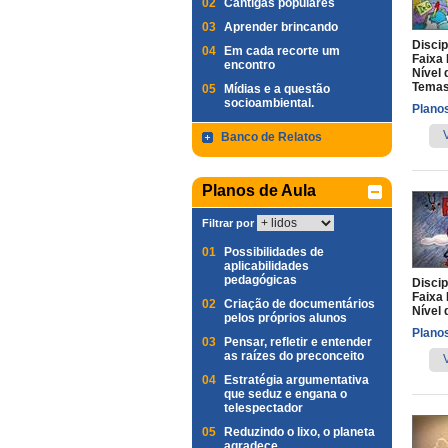
02
Cantigas populares
03
Aprender brincando
Discip
04
Em cada recorte um
Faixa 
encontro
Nível 
Temas
05
Mídias e a questão
socioambiental.
Planos
Banco de Relatos
Planos de Aula
Filtrar por
01
Possibilidades de
aplicabilidades
pedagógicas
Discip
Faixa 
02
Criação de documentários
Nível 
pelos próprios alunos
Planos
03
Pensar, refletir e entender
as raízes do preconceito
04
Estratégia argumentativa
que seduz e engana o
telespectador
05
Reduzindo o lixo, o planeta
agradece