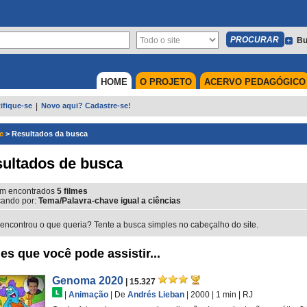
Bu
HOME
O PROJETO
ACERVO PEDAGÓGICO
ifique-se
|
Novo aqui? Cadastre-se!
e
>
Resultados da busca
ultados de busca
m encontrados
5
filmes
ando por:
Tema/Palavra-chave igual a ciências
encontrou o que queria? Tente a busca simples no cabeçalho do site.
es que você pode assistir...
Genoma 2020
| 15.327
|
Animação
|
De
Andrés Lieban
| 2000
| 1 min
|
RJ