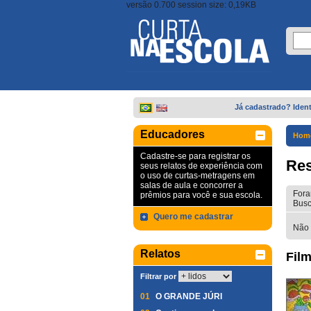
versão 0.700 session size: 0,19KB
Já cadastrado? Ident
Educadores
Hom
Cadastre-se para registrar os
Res
seus relatos de experiência com
o uso de curtas-metragens em
salas de aula e concorrer a
Fora
prêmios para você e sua escola.
Busc
Quero me cadastrar
Não 
Relatos
Film
Filtrar por
01
O GRANDE JÚRI