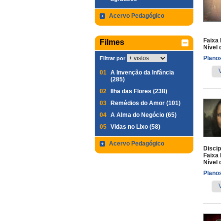
Acervo Pedagógico
Faixa 
Filmes
Nível 
Planos
Filtrar por
01
A Invenção da Infância
(285)
02
Ilha das Flores (238)
03
Remédios do Amor (101)
04
A Alma do Negócio (65)
05
Vidas no Lixo (58)
Acervo Pedagógico
Discip
Faixa 
Nível 
Planos