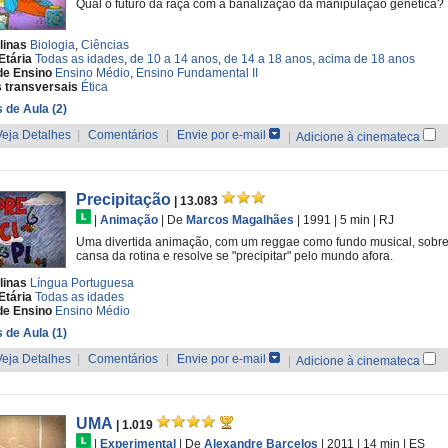
Qual o futuro da raça com a banalização da manipulação genética?
linas
Biologia
,
Ciências
Etária
Todas as idades
,
de 10 a 14 anos
,
de 14 a 18 anos
,
acima de 18 anos
de Ensino
Ensino Médio
,
Ensino Fundamental II
 transversais
Ética
 de Aula (2)
Veja Detalhes
|
Comentários
|
Envie por e-mail
|
Adicione à cinemateca
Precipitação
| 13.083
|
Animação
|
De
Marcos Magalhães
| 1991
| 5 min
|
RJ
Uma divertida animação, com um reggae como fundo musical, sobr
cansa da rotina e resolve se "precipitar" pelo mundo afora.
linas
Língua Portuguesa
Etária
Todas as idades
de Ensino
Ensino Médio
 de Aula (1)
Veja Detalhes
|
Comentários
|
Envie por e-mail
|
Adicione à cinemateca
UMA
| 1.019
|
Experimental
|
De
Alexandre Barcelos
| 2011
| 14 min
|
ES