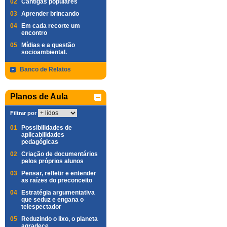
02
Cantigas populares
03
Aprender brincando
04
Em cada recorte um
encontro
05
Mídias e a questão
socioambiental.
Banco de Relatos
Planos de Aula
Filtrar por
01
Possibilidades de
aplicabilidades
pedagógicas
02
Criação de documentários
pelos próprios alunos
03
Pensar, refletir e entender
as raízes do preconceito
04
Estratégia argumentativa
que seduz e engana o
telespectador
05
Reduzindo o lixo, o planeta
agradece