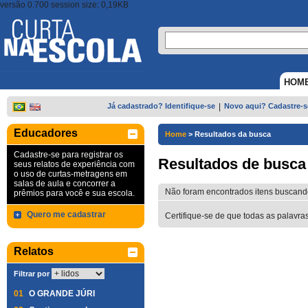
versão 0.700 session size: 0,19KB
HOM
Já cadastrado? Identifique-se
|
Novo aqui? Cadastre-s
Educadores
Home
>
Resultados da busca
Cadastre-se para registrar os
Resultados de busca
seus relatos de experiência com
o uso de curtas-metragens em
salas de aula e concorrer a
Não foram encontrados itens buscand
prêmios para você e sua escola.
Quero me cadastrar
Certifique-se de que todas as palavra
Relatos
Filtrar por
01
O GRANDE JÚRI