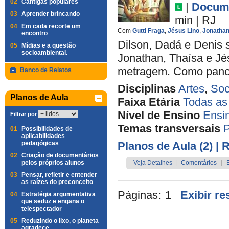
02
Cantigas populares
|
Docume
03
Aprender brincando
min
|
RJ
04
Em cada recorte um
Com
Gutti Fraga
,
Jésus Lino
,
Jonatha
encontro
Dilson, Dadá e Denis s
05
Mídias e a questão
socioambiental.
Jonathan, Thaísa e Jés
metragem. Como pano d
Banco de Relatos
Disciplinas
Artes
,
Soc
Planos de Aula
Faixa Etária
Todas as
Nível de Ensino
Ensi
Filtrar por
Temas transversais
P
01
Possibilidades de
aplicabilidades
pedagógicas
Planos de Aula (2)
| 
02
Criação de documentários
pelos próprios alunos
Veja Detalhes
|
Comentários
|
03
Pensar, refletir e entender
as raízes do preconceito
Páginas:
1
Exibir r
04
Estratégia argumentativa
que seduz e engana o
telespectador
05
Reduzindo o lixo, o planeta
agradece