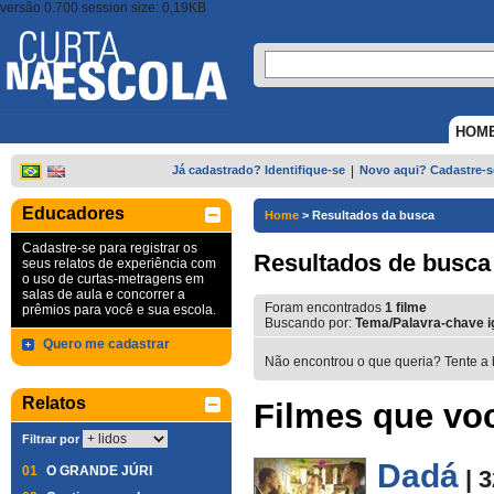
versão 0.700 session size: 0,19KB
HOM
Já cadastrado? Identifique-se
|
Novo aqui? Cadastre-s
Educadores
Home
>
Resultados da busca
Cadastre-se para registrar os
Resultados de busca
seus relatos de experiência com
o uso de curtas-metragens em
salas de aula e concorrer a
Foram encontrados
1
filme
prêmios para você e sua escola.
Buscando por:
Tema/Palavra-chave i
Quero me cadastrar
Não encontrou o que queria? Tente a 
Relatos
Filmes que voc
Filtrar por
Dadá
01
O GRANDE JÚRI
| 