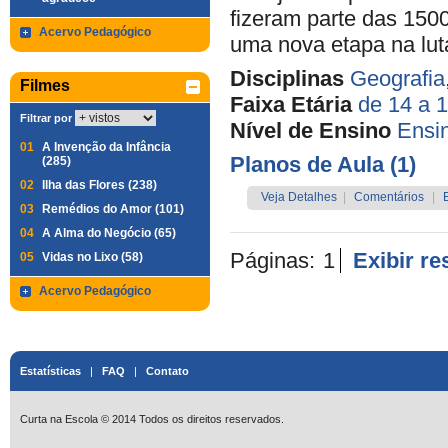
fizeram parte das 1500
Acervo Pedagógico
uma nova etapa na luta
Disciplinas
Geografia
Filmes
Faixa Etária
de 14 a 
Filtrar por
Nível de Ensino
Ensi
01
A Invenção da Infância
Planos de Aula (1)
(285)
02
Ilha das Flores (238)
Veja Detalhes
|
Comentários
|
03
Remédios do Amor (101)
04
A Alma do Negócio (65)
Páginas:
1
Exibir r
05
Vidas no Lixo (58)
Acervo Pedagógico
Estatísticas
|
FAQ
|
Contato
Curta na Escola © 2014 Todos os direitos reservados.