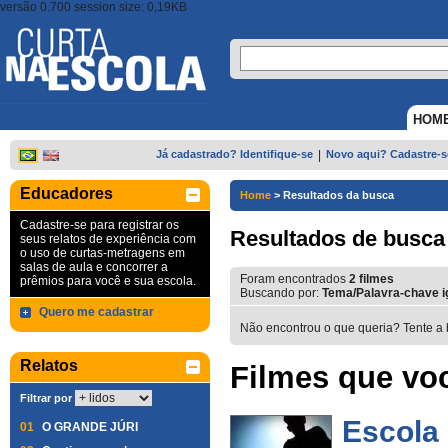
versão 0.700 session size: 0,19KB
HOM
Já cadastrado? Identifique-se
|
Novo aqui? Cadastre-s
Educadores
Home
>
Resultados da busca
Cadastre-se para registrar os
Resultados de busca
seus relatos de experiência com
o uso de curtas-metragens em
salas de aula e concorrer a
Foram encontrados
2
filmes
prêmios para você e sua escola.
Buscando por:
Tema/Palavra-chave i
Quero me cadastrar
Não encontrou o que queria? Tente a 
Relatos
Filmes que voc
Filtrar por
Escola
01
O GRANDE JÚRI