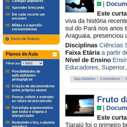
02
Cantigas populares
|
Docume
03
Aprender brincando
Este curta
04
Em cada recorte um
encontro
viva da história recen
05
Mídias e a questão
sul do Pará nos anos 6
socioambiental.
Araguaia, presenciou 
Banco de Relatos
Disciplinas
Ciências 
Faixa Etária
a partir 
Planos de Aula
Nível de Ensino
Ensi
Filtrar por
Educadores
,
Superior
01
Possibilidades de
aplicabilidades
Veja Detalhes
|
Comentários
|
pedagógicas
02
Criação de documentários
pelos próprios alunos
Fruto d
03
Pensar, refletir e entender
as raízes do preconceito
|
Docume
04
Estratégia argumentativa
que seduz e engana o
telespectador
Este curta
05
Reduzindo o lixo, o planeta
Tiarajú foi o primeir
agradece