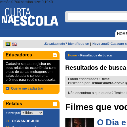
versão 0.700 session size: 0,19KB
HOM
Já cadastrado? Identifique-se
|
Novo aqui? Cadastre-s
Educadores
Home
>
Resultados da busca
Cadastre-se para registrar os
Resultados de busca
seus relatos de experiência com
o uso de curtas-metragens em
salas de aula e concorrer a
Foram encontrados
1
filme
prêmios para você e sua escola.
Buscando por:
Tema/Palavra-chave ig
Quero me cadastrar
Não encontrou o que queria? Tente a 
Relatos
Filmes que voc
Filtrar por
O Dia 
01
O GRANDE JÚRI