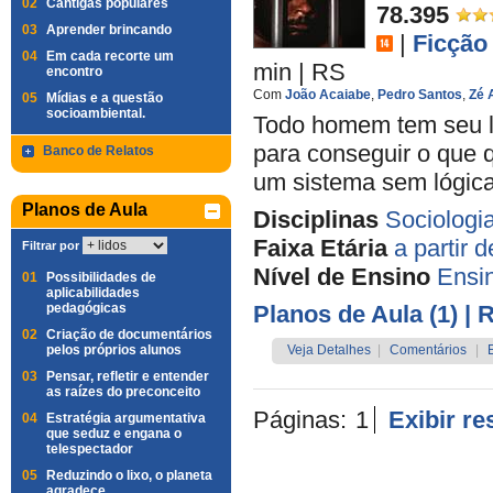
02
Cantigas populares
78.395
03
Aprender brincando
|
Ficção
04
Em cada recorte um
min
|
RS
encontro
Com
João Acaiabe
,
Pedro Santos
,
Zé 
05
Mídias e a questão
socioambiental.
Todo homem tem seu lim
para conseguir o que qu
Banco de Relatos
um sistema sem lógic
Planos de Aula
Disciplinas
Sociologi
Faixa Etária
a partir 
Filtrar por
Nível de Ensino
Ensi
01
Possibilidades de
aplicabilidades
pedagógicas
Planos de Aula (1)
| 
02
Criação de documentários
pelos próprios alunos
Veja Detalhes
|
Comentários
|
03
Pensar, refletir e entender
as raízes do preconceito
Páginas:
1
Exibir r
04
Estratégia argumentativa
que seduz e engana o
telespectador
05
Reduzindo o lixo, o planeta
agradece