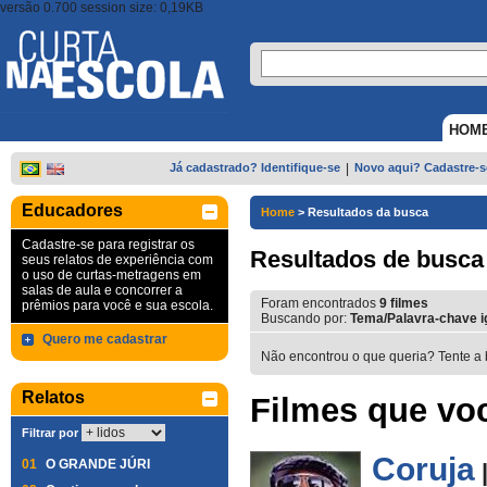
versão 0.700 session size: 0,19KB
HOM
Já cadastrado? Identifique-se
|
Novo aqui? Cadastre-s
Educadores
Home
>
Resultados da busca
Cadastre-se para registrar os
Resultados de busca
seus relatos de experiência com
o uso de curtas-metragens em
salas de aula e concorrer a
Foram encontrados
9
filmes
prêmios para você e sua escola.
Buscando por:
Tema/Palavra-chave i
Quero me cadastrar
Não encontrou o que queria? Tente a 
Relatos
Filmes que voc
Filtrar por
Coruja
01
O GRANDE JÚRI