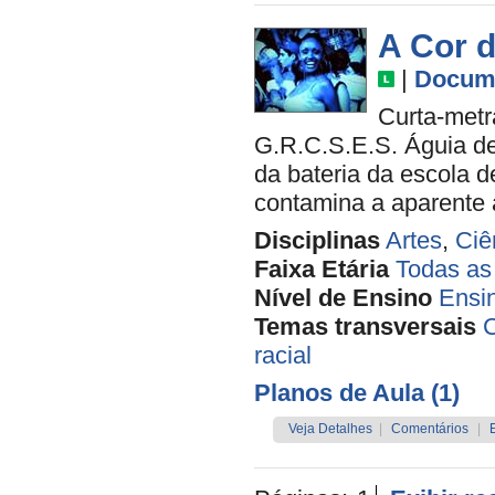
A Cor 
|
Docume
Curta-metr
G.R.C.S.E.S. Águia de
da bateria da escola 
contamina a aparente al
Disciplinas
Artes
,
Ciê
Faixa Etária
Todas as
Nível de Ensino
Ensi
Temas transversais
C
racial
Planos de Aula (1)
Veja Detalhes
|
Comentários
|