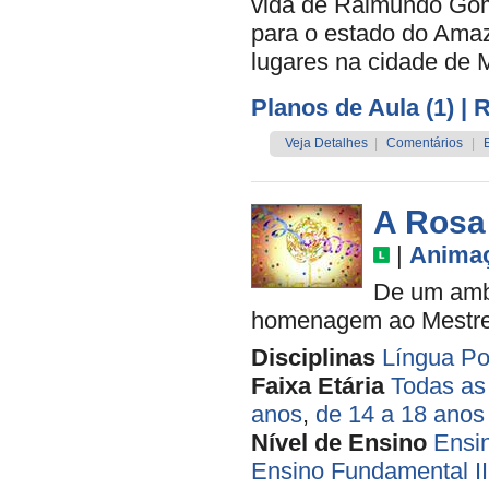
vida de Raimundo Gome
para o estado do Am
lugares na cidade de 
Planos de Aula (1)
| 
Veja Detalhes
|
Comentários
|
A Rosa
|
Anima
De um ambi
homenagem ao Mestre 
Disciplinas
Língua Po
Faixa Etária
Todas as
anos
,
de 14 a 18 anos
Nível de Ensino
Ensi
Ensino Fundamental II