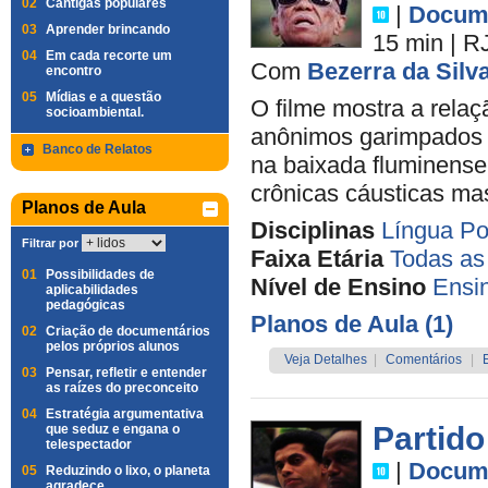
02
Cantigas populares
|
Docume
03
Aprender brincando
15 min
|
R
04
Em cada recorte um
Com
Bezerra da Silv
encontro
05
Mídias e a questão
O filme mostra a rela
socioambiental.
anônimos garimpados p
Banco de Relatos
na baixada fluminens
crônicas cáusticas ma
Planos de Aula
Disciplinas
Língua Po
Filtrar por
Faixa Etária
Todas as
01
Possibilidades de
Nível de Ensino
Ensi
aplicabilidades
pedagógicas
Planos de Aula (1)
02
Criação de documentários
pelos próprios alunos
Veja Detalhes
|
Comentários
|
03
Pensar, refletir e entender
as raízes do preconceito
04
Estratégia argumentativa
Partido
que seduz e engana o
telespectador
|
Docume
05
Reduzindo o lixo, o planeta
agradece