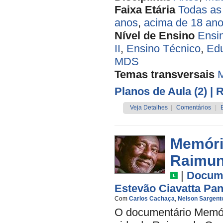
Faixa Etária
Todas as
anos
,
acima de 18 an
Nível de Ensino
Ensi
II
,
Ensino Técnico
,
Edu
MDS
Temas transversais
Planos de Aula (2)
| 
Veja Detalhes
|
Comentários
|
Memóri
Raimun
|
Docume
Estevão Ciavatta Pan
Com
Carlos Cachaça
,
Nelson Sargent
O documentário Memóri