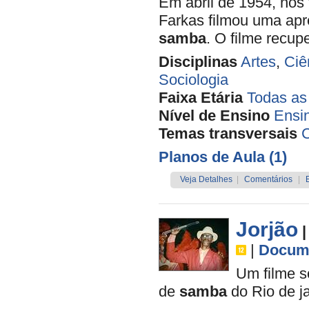
Em abril de 1954, nos
Farkas filmou uma ap
samba
. O filme recup
Disciplinas
Artes
,
Ciê
Sociologia
Faixa Etária
Todas as
Nível de Ensino
Ensi
Temas transversais
C
Planos de Aula (1)
Veja Detalhes
|
Comentários
|
Jorjão
|
|
Docume
Um filme s
de
samba
do Rio de ja