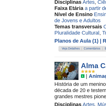
Disciplinas
Artes
,
Ciê
Faixa Etária
a partir 
Nível de Ensino
Ensi
de Jovens e Adultos
Temas transversais
C
Pluralidade Cultural
,
T
Planos de Aula (1)
| 
Veja Detalhes
|
Comentários
|
Alma C
|
Anima
História de um menino
década de 20 e teste
grandes mestres pione
Disciplinas
Artes
,
Mús