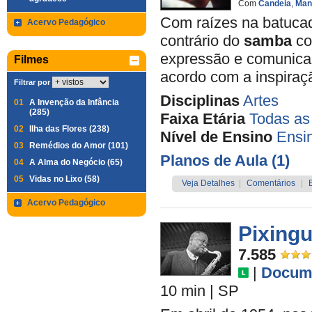
Com
Candeia
,
Man
Com raízes na batucada
Acervo Pedagógico
contrário do
samba
co
expressão e comunicaç
Filmes
acordo com a inspiraç
Filtrar por
Disciplinas
Artes
01
A Invenção da Infância
(285)
Faixa Etária
Todas as
02
Ilha das Flores (238)
Nível de Ensino
Ensi
03
Remédios do Amor (101)
Planos de Aula (1)
04
A Alma do Negócio (65)
05
Vidas no Lixo (58)
Veja Detalhes
|
Comentários
|
Acervo Pedagógico
Pixing
7.585
|
Docume
10 min
|
SP