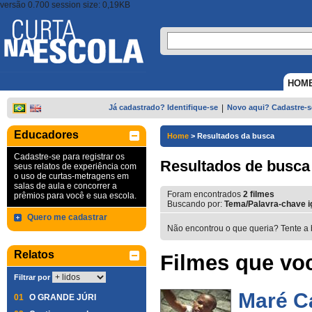
versão 0.700 session size: 0,19KB
HOM
Já cadastrado? Identifique-se
|
Novo aqui? Cadastre-s
Educadores
Home
>
Resultados da busca
Cadastre-se para registrar os
Resultados de busca
seus relatos de experiência com
o uso de curtas-metragens em
salas de aula e concorrer a
Foram encontrados
2
filmes
prêmios para você e sua escola.
Buscando por:
Tema/Palavra-chave ig
Quero me cadastrar
Não encontrou o que queria? Tente a 
Relatos
Filmes que voc
Filtrar por
Maré C
01
O GRANDE JÚRI