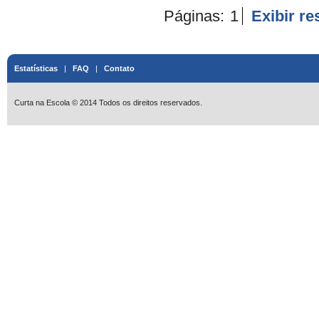
Páginas:
1
Exibir r
Estatísticas
|
FAQ
|
Contato
Curta na Escola © 2014 Todos os direitos reservados.