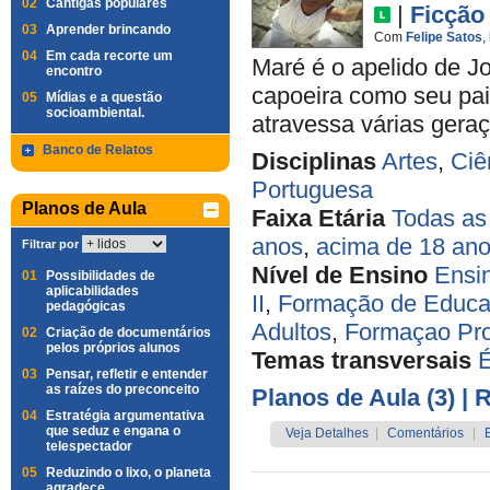
02
Cantigas populares
|
Ficção
03
Aprender brincando
Com
Felipe Satos
,
04
Em cada recorte um
Maré é o apelido de J
encontro
capoeira como seu pa
05
Mídias e a questão
socioambiental.
atravessa várias gera
Banco de Relatos
Disciplinas
Artes
,
Ciê
Portuguesa
Planos de Aula
Faixa Etária
Todas as
anos
,
acima de 18 an
Filtrar por
Nível de Ensino
Ensi
01
Possibilidades de
aplicabilidades
II
,
Formação de Educa
pedagógicas
Adultos
,
Formaçao P
02
Criação de documentários
pelos próprios alunos
Temas transversais
É
03
Pensar, refletir e entender
as raízes do preconceito
Planos de Aula (3)
| 
04
Estratégia argumentativa
que seduz e engana o
Veja Detalhes
|
Comentários
|
telespectador
05
Reduzindo o lixo, o planeta
agradece