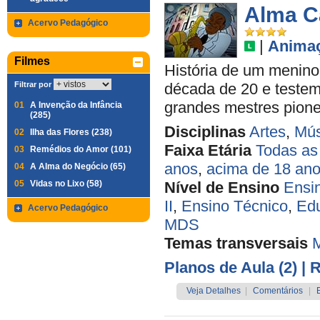
Alma C
Acervo Pedagógico
|
Anima
Filmes
História de um menino
Filtrar por
década de 20 e teste
grandes mestres pione
01
A Invenção da Infância
(285)
Disciplinas
Artes
,
Mús
02
Ilha das Flores (238)
Faixa Etária
Todas as
03
Remédios do Amor (101)
anos
,
acima de 18 an
04
A Alma do Negócio (65)
05
Vidas no Lixo (58)
Nível de Ensino
Ensi
II
,
Ensino Técnico
,
Edu
Acervo Pedagógico
MDS
Temas transversais
Planos de Aula (2)
| 
Veja Detalhes
|
Comentários
|