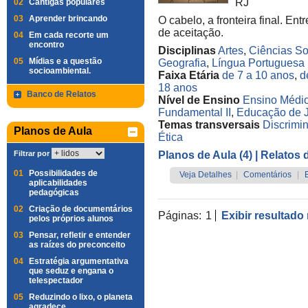
RJ
02
Cantigas populares
03
Aprender brincando
O cabelo, a fronteira final. En
de aceitação.
04
Em cada recorte um
encontro
Disciplinas
Artes
,
Ciências So
05
Mídias e a questão
Geografia
,
Língua Portuguesa
socioambiental.
Faixa Etária
de 7 a 10 anos
,
d
18 anos
Banco de Relatos
Nível de Ensino
Ensino Médi
Fundamental II
,
Educação de J
Temas transversais
Discrimin
Planos de Aula
Ética
Filtrar por
Planos de Aula (4)
| Relatos 
01
Possibilidades de
Veja Detalhes
|
Comentários
|
aplicabilidades
pedagógicas
02
Criação de documentários
Páginas:
1
Exibir resultado
pelos próprios alunos
03
Pensar, refletir e entender
as raízes do preconceito
04
Estratégia argumentativa
que seduz e engana o
telespectador
05
Reduzindo o lixo, o planeta
agradece