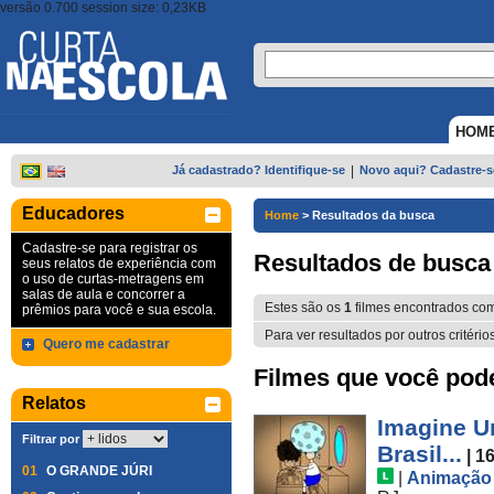
versão 0.700 session size: 0,23KB
HOM
Já cadastrado? Identifique-se
|
Novo aqui? Cadastre-s
Educadores
Home
>
Resultados da busca
Cadastre-se para registrar os
Resultados de busca
seus relatos de experiência com
o uso de curtas-metragens em
salas de aula e concorrer a
Estes são os
1
filmes encontrados co
prêmios para você e sua escola.
Para ver resultados por outros critério
Quero me cadastrar
Filmes que você pode 
Relatos
Imagine U
Filtrar por
Brasil...
| 1
01
O GRANDE JÚRI
|
Animação