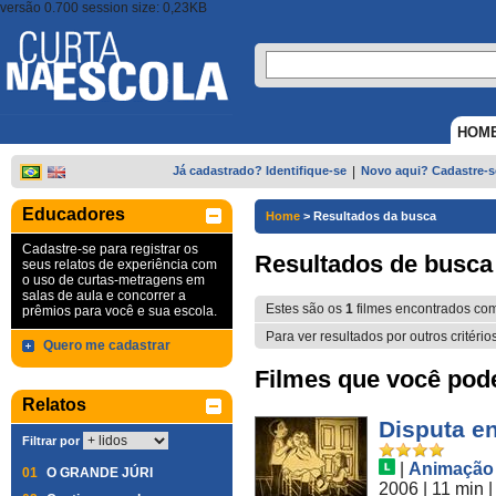
versão 0.700 session size: 0,23KB
HOM
Já cadastrado? Identifique-se
|
Novo aqui? Cadastre-s
Educadores
Home
>
Resultados da busca
Cadastre-se para registrar os
Resultados de busca
seus relatos de experiência com
o uso de curtas-metragens em
salas de aula e concorrer a
Estes são os
1
filmes encontrados co
prêmios para você e sua escola.
Para ver resultados por outros critério
Quero me cadastrar
Filmes que você pode 
Relatos
Disputa en
Filtrar por
|
Animação
01
O GRANDE JÚRI
2006
| 11 min