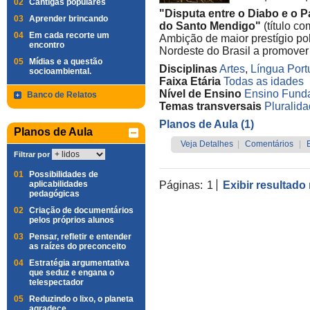
02
Cantigas populares
"Disputa entre o Diabo e o 
03
Aprender brincando
do Santo Mendigo"
(título co
04
Em cada recorte um
Ambição de maior prestígio polí
encontro
Nordeste do Brasil a promover p
05
Mídias e a questão
Disciplinas
Artes
,
Língua Por
socioambiental.
Faixa Etária
Todas as idades
Nível de Ensino
Ensino Funda
Banco de Relatos
Temas transversais
Pluralida
Planos de Aula (1)
Planos de Aula
Veja Detalhes
|
Comentários
|
Filtrar por
01
Possibilidades de
aplicabilidades
Páginas:
1
Exibir resultado
pedagógicas
02
Criação de documentários
pelos próprios alunos
03
Pensar, refletir e entender
as raízes do preconceito
04
Estratégia argumentativa
que seduz e engana o
telespectador
05
Reduzindo o lixo, o planeta
agradece