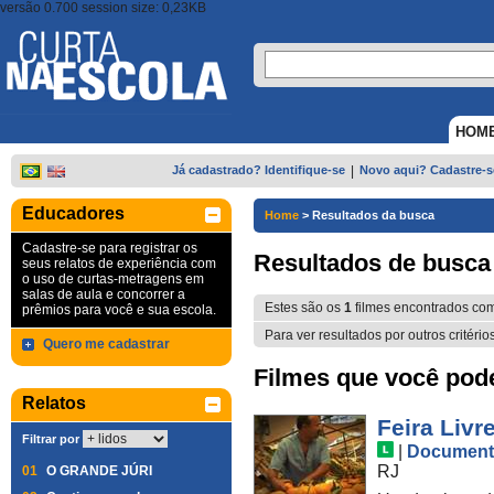
versão 0.700 session size: 0,23KB
HOM
Já cadastrado? Identifique-se
|
Novo aqui? Cadastre-s
Educadores
Home
>
Resultados da busca
Cadastre-se para registrar os
Resultados de busca
seus relatos de experiência com
o uso de curtas-metragens em
salas de aula e concorrer a
Estes são os
1
filmes encontrados co
prêmios para você e sua escola.
Para ver resultados por outros critério
Quero me cadastrar
Filmes que você pode 
Relatos
Feira Livr
Filtrar por
|
Document
RJ
01
O GRANDE JÚRI