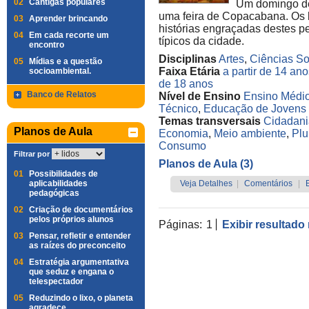
02
Cantigas populares
Um domingo de
uma feira de Copacabana. Os b
03
Aprender brincando
histórias engraçadas destes 
04
Em cada recorte um
típicos da cidade.
encontro
Disciplinas
Artes
,
Ciências So
05
Mídias e a questão
Faixa Etária
a partir de 14 an
socioambiental.
de 18 anos
Banco de Relatos
Nível de Ensino
Ensino Médi
Técnico
,
Educação de Jovens 
Temas transversais
Cidadani
Planos de Aula
Economia
,
Meio ambiente
,
Plu
Consumo
Filtrar por
Planos de Aula (3)
01
Possibilidades de
aplicabilidades
Veja Detalhes
|
Comentários
|
pedagógicas
02
Criação de documentários
pelos próprios alunos
Páginas:
1
Exibir resultado
03
Pensar, refletir e entender
as raízes do preconceito
04
Estratégia argumentativa
que seduz e engana o
telespectador
05
Reduzindo o lixo, o planeta
agradece