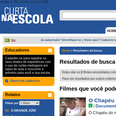
versão 0.700 session size: 0,23KB
HOM
Já cadastrado? Identifique-se
|
Novo aqui? Cadastre-s
Educadores
Home
>
Resultados da busca
Cadastre-se para registrar os
Resultados de busca
seus relatos de experiência com
o uso de curtas-metragens em
salas de aula e concorrer a
Estes são os
2
filmes encontrados co
prêmios para você e sua escola.
Para ver resultados por outros critério
Quero me cadastrar
Filmes que você pode 
Relatos
O Chapéu
Filtrar por
|
Document
01
O GRANDE JÚRI
O Chapéu do m