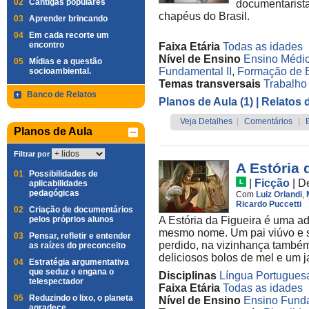
02
Cantigas populares
documentarista
chapéus do Brasil.
03
Aprender brincando
04
Em cada recorte um
encontro
Faixa Etária
Todas as idades
Nível de Ensino
Ensino Médi
05
Mídias e a questão
Fundamental II
,
Formação de 
socioambiental.
Temas transversais
Trabalh
Banco de Relatos
Planos de Aula (1)
| Relatos 
Veja Detalhes
|
Comentários
|
Planos de Aula
Filtrar por
A Estória 
01
Possibilidades de
|
Ficção
|
D
aplicabilidades
pedagógicas
Com
Luiz Orlandi
,
Ricardo Puccetti
02
Criação de documentários
pelos próprios alunos
A Estória da Figueira é uma ad
mesmo nome. Um pai viúvo e 
03
Pensar, refletir e entender
perdido, na vizinhança també
as raízes do preconceito
deliciosos bolos de mel e um ja
04
Estratégia argumentativa
que seduz e engana o
Disciplinas
Língua Portugues
telespectador
Faixa Etária
Todas as idades
05
Reduzindo o lixo, o planeta
Nível de Ensino
Ensino Funda
agradece